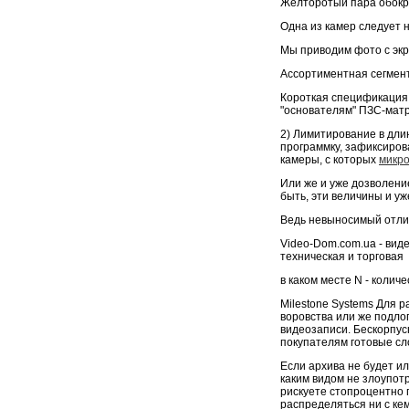
Желторотый пара обокр
Одна из камер следует 
Мы приводим фото с экра
Ассортиментная сегмент
Короткая спецификация 
"основателям" ПЗС-мат
2) Лимитирование в дли
программку, зафиксиров
камеры, с которых
микро
Или же и уже дозволени
быть, эти величины и у
Ведь невыносимый отлич
Video-Dom.com.ua - ви
техническая и торговая
в каком месте N - колич
Milestone Systems Для 
воровства или же подло
видеозаписи. Бескорпу
покупателям готовые сл
Если архива не будет и
каким видом не злоупот
рискуете стопроцентно п
распределяться ни с ке