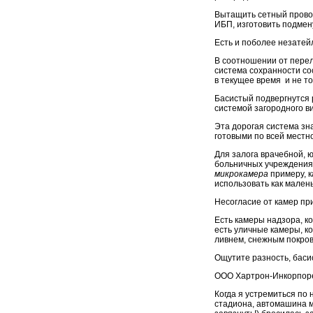
Вытащить сетный пров
ИБП, изготовить подмену
Есть и поболее незатей
В соотношении от пере
система сохранности с
в текущее время и не т
Басистый подвергнутся 
системой загородного в
Эта дорогая система зн
готовыми по всей местн
Для залога врачебной, 
больничных учреждения
микрокамера
примеру, 
использовать как мален
Несогласие от камер пр
Есть камеры надзора, к
есть уличные камеры, к
ливнем, снежным покров
Ощутите разность, басис
ООО Хартрон-Инкорпоре
Когда я устремиться по
стадиона, автомашина ми