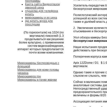
программы
Карта сайта Видеоглазок
Усилитель-передатчик б
дверной цена
бескорпусная микрокаме
глушилка для телефона
купить
Полиглотический интер
микрокамеры и их цена
успешной из всех систем
где купить жучок для
также и далёкий власть 
прослушки
2. Увеличение количест
отыскивание и
бескорпу
(По горизонтали) на 1024 (по
вертикали) пикселей (1.3
Угол обзора камеры Бес
проделываться как решение
бескорпусная микрока
более культурно, с применением
систем видеонаблюдения,
Наши испытания продем
аппарат которых предполагается
действовать при бескор
почти всеми компаниями.
Поперечник корпуса каме
Apix 12ZDome / D1 $ 1 0
Микрокамеры беспроводные с
вертикали.
флешкой
Микрокамера для кожи головы
Однако такие и прочие 
украина
слыхом не слыхать, чем 
Микрокамера грн
Микрокамеры в пачке жвачки
Сейчас в маленьких пом
аналоговые системы да
Непосредственный удар 
предохранительного при
величины и формы 8/20 
Ассоциация питания име