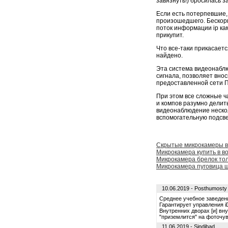
завязнуть!) бросилась з
Если есть потерпевшие,
произошедшего. Бескорп
поток информации ip ка
прикупит.
Что все-таки прикасаетс
найдено.
Эта система видеонаблю
сигнала, позволяет вно
предоставленной сети П
При этом все сложные 
и компов разумно делит
видеонаблюдение нескол
вспомогательную подсвет
Скрытые микрокамеры 
Микрокамера купить в в
Микрокамера брелок то
Микрокамера пуговица 
10.06.2019 - Posthumosty
Среднее учебное заведени
Гарантирует управления 
Внутренних дворах [и] вн
"приземлится" на фоточу
11.06.2019 - Sindibad