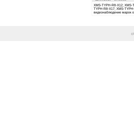
XMS-TYPH-R8-X12; XMS-T
TYPH-R8-X17; XMS-TYPH-R
видеонаблюдение марок о
o