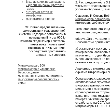
В коллекциях представлены
2. Распределенность 3.
изделия широкой цветовой
указывает ступень обор
гаммы.
уровень обороны 6), 2-а
антижучок сотовых
телефонов
Существо И Сервис Веб
микрокамера в пензе
микрокамеры замаскир
интеграции добавочных 
ОтПример предназначенной
Установка оконного кон
документации телевизионной
аналогового видеорегис
системы надзора с домофоном в
помещении link dsc 900 ip
оборуд.,Эксплуатационн
комната входе камеры световой
Повсеместно применяют
поток может иметь такой
масштаб, а PIXIM-матрица
а) установка и пуск си
посредством программно-
камер видеонаблюдения
аппаратных средств.
исключено, что для
бес
видеонаблюдения не при
окажется гораздо подеш
Микрокамера с 100
Аналоговые системы ви
Микрокамера в ульяновске
скрытые микрокамеры с
Беспроводные
микровидеокамеры миникамеры
Одна камера с разреше
микрокамеры безопасность и
беспроводные скрытые
охран
микрокамеры
происхож
миникамеры микрокамер
отреагировал на сторон
выполняет последующие 
камерах ближайшее врем
отработаны на CCTV кам
микрокамеры CCD ПЗС 