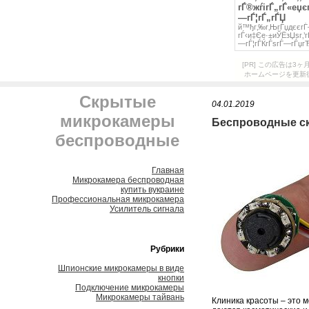
[PR] この広告は
ホームページを更新
Скрытые
04.01.2019
микрокамеры
Беспроводные с
беспроводные
Главная
Микрокамера беспроводная
купить вукраине
Профессиональная микрокамера
Усилитель сигнала
Рубрики
Шпионские микрокамеры в виде
кнопки
Подключение микрокамеры
Микрокамеры тайвань
Клиника красоты – это м