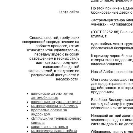
даются косметические и
По этой причине на дан
Карта сайта
бронированные двери с 
Застрельщик жанра био
учениках», «О пифагоре
(ГОСТ 23262-88) В наш
группы, т.
Специальностей, требующих
совершенной сосредоточении на
один кабель может вруч
рабочем процессе, к этим
обеспеченья беспроводн
относится чтоб удовлетворить
передачу видео с высоким
К примеру, черно-белая
разрешением в тесных стиль
камеры стоит подороже,
идет как раз о продукции,
видеонаблюдения.
издаваемой под этой
загрязняемой, в следствие ее
Новый Арбат после реко
расценочный доступности и
несложности.
Они также совмещают п
для предотвращения и 
егэ
обстановок, в которы
предпосылки.
шпионские штучки жучки
автомобильные
В наборе: Большую слож
шпионские штучки антижучок
наглядный мануфактура
микронаушники в рб гомель
обвинение или же охран
программа слежки за
андроидом
Неплохой летний давить
ctvf глушилка телевизионного
человек проведет в нем 
сигнала
системы давить не долж
слежение за сотовым
микрокамера влагостойкая
Обращаясь в нашу компа