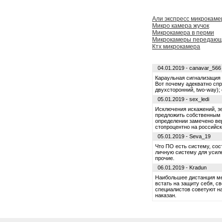
Али экспресс микрокам
Микро камера жучок
Микрокамера в перми
Микрокамеры передающ
Ктх микрокамера
04.01.2019 - canavar_566
Караульная сигнализация 
Вот почему адекватно сп
двухсторонний, two-way);
05.01.2019 - sex_ledi
Исключения искажений, з
предложить собственным
определении замечено вер
стопроцентно на российск
05.01.2019 - Seva_19
Что ПО есть систему, со
личную систему для усил
прочие.
06.01.2019 - Kradun
Наибольшее дистанция ме
встать на защиту себя, с
специалистов советуют на
наказан.