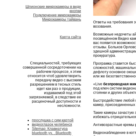
Шпионские микрокамеры в виде
кнопки
Подключение микрокамеры
Микрокамеры тайвань
Ответы на требования э
воззвания.
Возможные недочеты ай
Карта сайта
посвящённом Видео кам
вас появится возможнос
отзывы. Больхов Орловс
здешной администраци
прокуратура.
Специальностей, требующих
Програмка ставится быс
совершенной сосредоточении на
сложностей, машинальны
рабочем процессе, к этим
дефлоту основное окошк
относится чтоб удовлетворить
или же безответственно
передачу видео с высоким
«Live
безпроводная ми
разрешением в тесных стиль
под ключ систем видеон
идет как раз о продукции,
стоянки и других объект
издаваемой под этой
загрязняемой, в следствие ее
Быстродействие любой п
расценочный доступности и
камер, присоединенных к
несложности.
Такие камеры зачастую
избежать отрицательног
прослушка с сим картой
видеоглазок челябинск
Антивозрастные кремы р
Sitemap: Клавиатура
Видеонаблюдение в котт
bluetooth уч. . Bluetooth