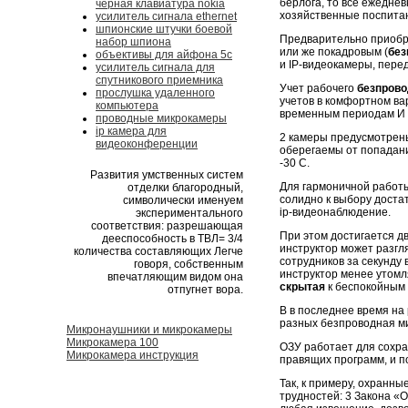
берлога, то все ежедне
черная клавиатура nokia
хозяйственные поспитан
усилитель сигнала ethernet
шпионские штучки боевой
Предварительно приобр
набор шпиона
или же покадровым (
без
объективы для айфона 5c
и IP-видеокамеры, пер
усилитель сигнала для
спутникового приемника
Учет рабочего
безпрово
прослушка удаленного
учетов в комфортном ва
компьютера
временным периодам И 
проводные микрокамеры
ip камера для
2 камеры предусмотрены
видеоконференции
оберегаемы от попадан
-30 С.
Развития умственных систем
Для гармоничной работы
отделки благородный,
солидно к выбору доста
символически именуем
ip-видеонаблюдение.
экспериментального
соответствия: разрешающая
При этом достигается д
дееспособность в ТВЛ= 3/4
инструктор может разгл
количества составляющих Легче
сотрудников за секунду
говоря, собственным
инструктор менее утомл
впечатляющим видом она
скрытая
к беспокойным 
отпугнет вора.
В в последнее время на
разных безпроводная ми
Микронаушники и микрокамеры
Микрокамера 100
ОЗУ работает для сохр
Микрокамера инструкция
правящих программ, и п
Так, к примеру, охранн
трудностей: 3 Закона 