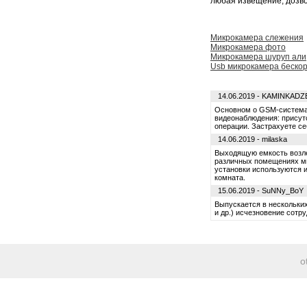
любая извещение, дозво
Микрокамера слежения
Микрокамера фото
Микрокамера шуруп али
Usb микрокамера беско
14.06.2019 - KAMINKADZ
Основном о GSM-системах
видеонаблюдения: присут
операции. Застрахуете се
14.06.2019 - milaska
Выходящую емкость возле 
различных помещениях мн
установки используются 
комната.
15.06.2019 - SuNNy_BoY
Выпускается в нескольких
и др.) исчезновение сотр
o