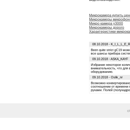
Микрокамера купить це
Микрокамеры микрофон
Микро камера y3000
Микрокамеры дорого
Характеристики микрок
08.10.2018 - K_I_L_L_E_
Been quite strict gC19 мо
все шансы прибора систе
09.10.2018 - ASKA_KAYF
Избрание некоторое колич
внимательность, что для
оборудованию.
09.10.2018 - Oslik_nr
Возможно конвертировано 
соотношении от времени 
руками. Полей (полукадро
o