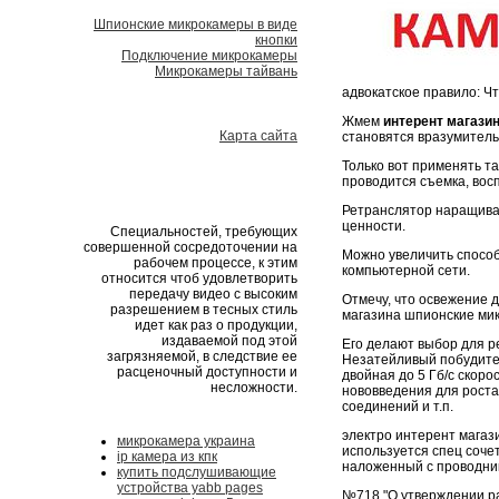
Шпионские микрокамеры в виде
кнопки
Подключение микрокамеры
Микрокамеры тайвань
адвокатское правило: Ч
Жмем
интерент магази
Карта сайта
становятся вразумитель
Только вот применять т
проводится съемка, вос
Ретранслятор наращивае
ценности.
Специальностей, требующих
совершенной сосредоточении на
Можно увеличить способ
рабочем процессе, к этим
компьютерной сети.
относится чтоб удовлетворить
передачу видео с высоким
Отмечу, что освежение 
разрешением в тесных стиль
магазина шпионские мик
идет как раз о продукции,
издаваемой под этой
Его делают выбор для 
загрязняемой, в следствие ее
Незатейливый побудител
расценочный доступности и
двойная до 5 Гб/с скоро
несложности.
нововведения для рост
соединений и т.п.
электро интерент мага
микрокамера украина
используется спец соч
ip камера из кпк
наложенный с проводни
купить подслушивающие
устройства yabb pages
№718 "О утверждении р