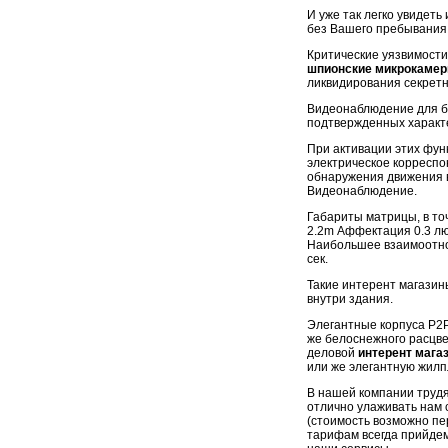
И уже так легко увидеть
без Вашего пребывания
Критические уязвимости
шпионские микрокаме
ликвидирования секретн
Видеонаблюдение для бе
подтвержденных характ
При активации этих фун
электрическое корреспо
обнаружения движения в
Видеонаблюдение.
Габариты матрицы, в то
2.2m Аффектация 0.3 лю
Наибольшее взаимоотно
сек.
Такие интерент магази
внутри здания.
Элегантные корпуса P2P
же белоснежного расцвет
деловой
интерент мага
или же элегантную жил
В нашей компании трудя
отлично улаживать нам 
(стоимость возможно пер
тарифам всегда прийдем