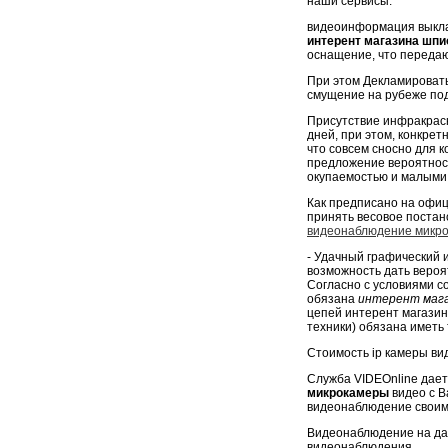
наши сервисы.
видеоинформация выкла
интерент магазина шп
оснащение, что передаю
При этом Декламировать
смущение на рубеже по
Присутствие инфракрасн
дней, при этом, конкре
что совсем сносно для 
предложение вероятност
окупаемостью и малыми
Как предписано на офиц
принять весовое поста
видеонаблюдение микро
- Удачный графический 
возможность дать вероя
Согласно с условиями с
обязана
интерент мага
цепей интерент магази
техники) обязана иметь 
Стоимость ip камеры вид
Служба VIDEOnline дает
микрокамеры
видео с В
видеонаблюдение своим
Видеонаблюдение на дач
видеонаблюдения.