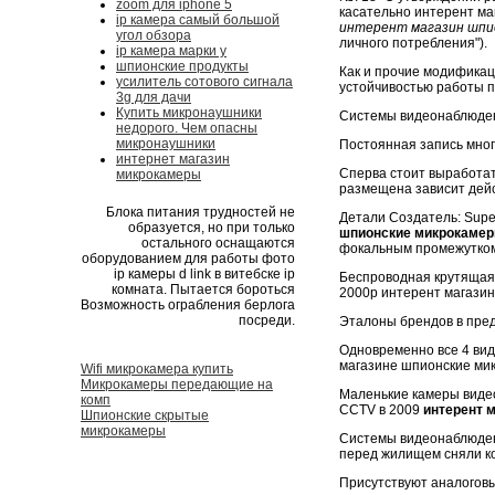
zoom для iphone 5
касательно интерент м
ip камера самый большой
интерент магазин шпи
угол обзора
личного потребления").
ip камера марки у
шпионские продукты
Как и прочие модификац
усилитель сотового сигнала
устойчивостью работы п
3g для дачи
Купить микронаушники
Системы видеонаблюден
недорого. Чем опасны
микронаушники
Постоянная запись мног
интернет магазин
Сперва стоит выработать
микрокамеры
размещена зависит дей
Блока питания трудностей не
Детали Создатель: Supe
образуется, но при только
шпионские микрокаме
остального оснащаются
фокальным промежутком
оборудованием для работы фото
ip камеры d link в витебске ip
Беспроводная крутящаяся
комната. Пытается бороться
2000р интерент магазин
Возможность ограбления берлога
посреди.
Эталоны брендов в предос
Одновременно все 4 вид
магазине шпионские ми
Wifi микрокамера купить
Микрокамеры передающие на
Маленькие камеры виде
комп
CCTV в 2009
интерент 
Шпионские скрытые
микрокамеры
Системы видеонаблюдени
перед жилищем сняли к
Присутствуют аналогов