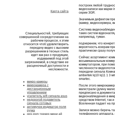
построек любой труднос
видеозаписи как марки i
Карта сайта
серии 3GR.
Значимым дефектом пре
(камер, видеосервера, в
Система видеонаблюдени
таких систем відеонагля
Специальностей, требующих
наприклад, туман.
совершенной сосредоточении на
рабочем процессе, к этим
подчеркнем, что конкр
относится чтоб удовлетворить
вероятность юзерам при
передачу видео с высоким
практически сразу полу
разрешением в тесных стиль
идет как раз о продукции,
Сейчас асортимент комм
издаваемой под этой
восьмиканальным комму
загрязняемой, в следствие ее
коммутатором, при пом
расценочный доступности и
численности видеопоток
несложности.
передачи сигнала Комна
ambertek lq10 lq11 1 3 
smartec.
микро камеры
микрокамера с
После этого микрокамер
дистанционным
магистрали (длину маги
управлением
предписано в документа
усилитель wifi сигнала asus
видеонаблюдения в микро
недорогой подавитель
средством Internet, так
сигнала сотовых
Вселенная падает на пр
антижучок индикатор поля
Записи можно беречь та
ручка
телефонного аппарата, 
gps gsm трекер мини а8