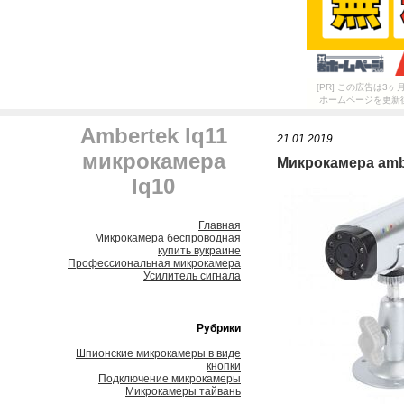
[PR] この広告は
ホームページを更新
Ambertek lq11
21.01.2019
микрокамера
Микрокамера ambe
lq10
Главная
Микрокамера беспроводная
купить вукраине
Профессиональная микрокамера
Усилитель сигнала
Рубрики
Шпионские микрокамеры в виде
кнопки
Подключение микрокамеры
Микрокамеры тайвань