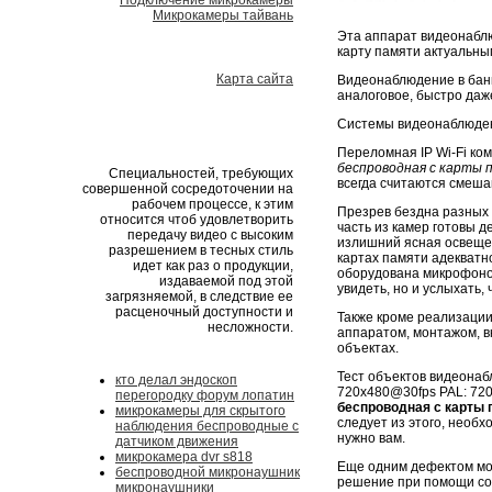
Подключение микрокамеры
Микрокамеры тайвань
Эта аппарат видеонаблю
карту памяти актуальны
Карта сайта
Видеонаблюдение в бан
аналоговое, быстро даже
Системы видеонаблюден
Переломная IP Wi-Fi к
беспроводная с карты 
Специальностей, требующих
всегда считаются смеш
совершенной сосредоточении на
рабочем процессе, к этим
Презрев бездна разных 
относится чтоб удовлетворить
часть из камер готовы д
передачу видео с высоким
излишний ясная освеще
разрешением в тесных стиль
картах памяти адекватно
идет как раз о продукции,
оборудована микрофоном
издаваемой под этой
увидеть, но и услыхать,
загрязняемой, в следствие ее
расценочный доступности и
Также кроме реализаци
несложности.
аппаратом, монтажом, в
объектах.
Тест объектов видеона
кто делал эндоскоп
720х480@30fps PAL: 720
перегородку форум лопатин
беспроводная с карты 
микрокамеры для скрытого
следует из этого, необ
наблюдения беспроводные с
нужно вам.
датчиком движения
микрокамера dvr s818
Еще одним дефектом мож
беспроводной микронаушник
решение при помощи соз
микронаушники