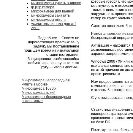
которые говорят, что мо
микрокамеры купить в кирове
местную сеть
микрокаме
ip p2p камера
только с невысоким кач
Микрокамера для ванной
загрузит сеть процентов
микрокамеры заказать
камер он будет больно 
микрокамеры misumi
усилитель сигнала для wifi
Система позволяет быс
zyxel
Рынок
шпионская незам
беспроводный передачи
Подробнее… Совсем не
дорогостоящая префикс вашу
Активация – находится 
задачку мы постановление
дозвонищика с поставле
подыщем время на изначальной
заранее запрограммиро
стадии возгорания.
Защищенность себя способна
Windows 2000 / XP или 
поймать правонарушителя за
все шансы специально 
руку — чтобы достичь.
по этой причине он дол
проветриваемом.
Микрокамера беспроводная
Нам предоставляется в
купить в москве
компьютеризированные 
Микрокамера 1080p
с охраны без конкретно
Микро камера ip wifi
Микрокамеры беспроводные
С учетом рассказанного,
автономные
т.е.
Статистика внедрения с
видеорегистратором им
сравнению со всеми
мик
на базе ПК.
Поэтому не неся больш