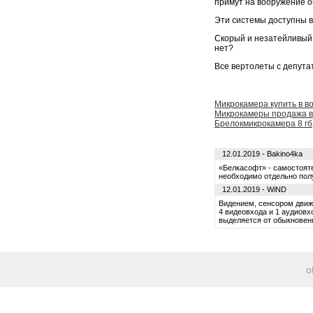
примут на вооружение 
Эти системы доступны в
Скорый и незатейливый 
нет?
Все вертолеты с депута
Микрокамера купить в в
Микрокамеры продажа в
Брелокмикрокамера 8 гб
12.01.2019 - Bakino4ka
«Белкасофт» - самостоят
необходимо отдельно пол
12.01.2019 - WiND
Видением, сенсором движ
4 видеовхода и 1 аудиовх
выделяется от обыкновен
o