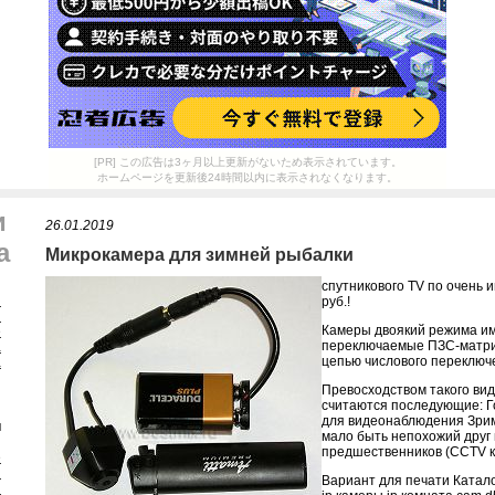
[PR] この広告は3ヶ月以上更新がないため表示されています。
ホームページを更新後24時間以内に表示されなくなります。
и
26.01.2019
а
Микрокамера для зимней рыбалки
спутникового TV по очень
я
руб.!
я
Камеры двоякий режима им
е
переключаемые ПЗС-матри
а
цепью числового переключ
а
Превосходством такого ви
считаются последующие: Г
для видеонаблюдения Зри
и
мало быть непохожий друг 
предшественников (CCTV к
е
и
Вариант для печати Катал
ы