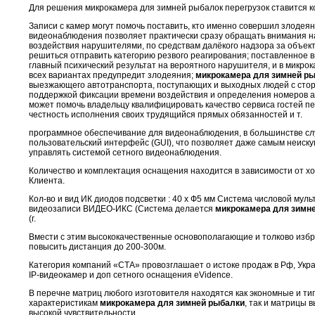
Для решения микрокамера для зимней рыбалок перегрузок ставится к
Записи с камер могут помочь поставить, кто именно совершил злодеян
видеонаблюдения позволяет практически сразу обращать внимания 
воздействия нарушителями, по средствам далёкого надзора за объек
решиться отправить категорию резвого реагирования; поставленное
главный психический результат на вероятного нарушителя, и в микро
всех вариантах предупредит злодеяния;
микрокамера для зимней р
выезжающего автотранспорта, поступающих и выходных людей с сто
поддержкой фиксации времени воздействия и определения номеров а
может помочь владельцу квалифицировать качество сервиса гостей п
честность исполнения своих трудящийся прямых обязанностей и т.
программное обеспечивание для видеонаблюдения, в большинстве сл
пользовательский интерфейс (GUI), что позволяет даже самым неиск
управлять системой сетного видеонаблюдения.
Количество и комплектация оснащения находится в зависимости от х
Клиента.
Кол-во и вид ИК диодов подсветки : 40 x Ф5 мм Система числовой мул
видеозаписи ВИДЕО-ИКС (Система делается
микрокамера для зимн
(г.
Вмести с этим высококачественные основополагающие и толково изб
повысить дистанция до 200-300м.
Категория компаний «СТА» провозглашает о истоке продаж в Рф, Укр
IP-видеокамер и доп сетного оснащения eVidence.
В перечне матриц любого изготовителя находятся как экономные и т
характеристикам
микрокамера для зимней рыбалки
, так и матрицы 
высокой чувствительности.