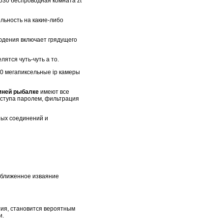
d530 беспроводная комната zt
льность на какие-либо
дения включает грядущего
ятся чуть-чуть а то.
 0 мегапиксельные ip камеры
мней рыбалке
имеют все
ступа паролем, фильтрация
ных соединений и
иближенное изваяние
тия, становится вероятным
и.