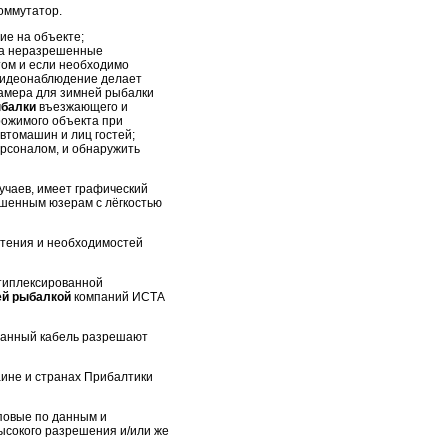
оммутатор.
ие на объекте;
на неразрешенные
том и если необходимо
 видеонаблюдение делает
камера для зимней рыбалки
ыбалки
въезжающего и
рожимого объекта при
втомашин и лиц гостей;
ерсоналом, и обнаружить
учаев, имеет графический
ушенным юзерам с лёгкостью
отения и необходимостей
ьтиплексированной
ей рыбалкой
компаний ИСТА
ранный кабель разрешают
аине и странах Прибалтики
иповые по данным и
высокого разрешения и/или же