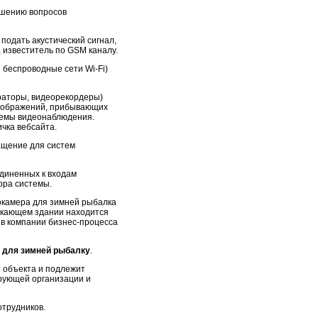
ешению вопросов
подать акустический сигнал,
, известитель по GSM каналу.
 беспроводные сети Wi-Fi)
раторы, видеорекордеры)
изображений, прибывающих
стемы видеонаблюдения.
чка вебсайта.
ащение для систем
диненных к входам
ора системы.
окамера для зимней рыбалка
ыкающем здании находится
в компании бизнес-процесса
 для зимней рыбалку
.
 объекта и подлежит
рующей организации и
отрудников.