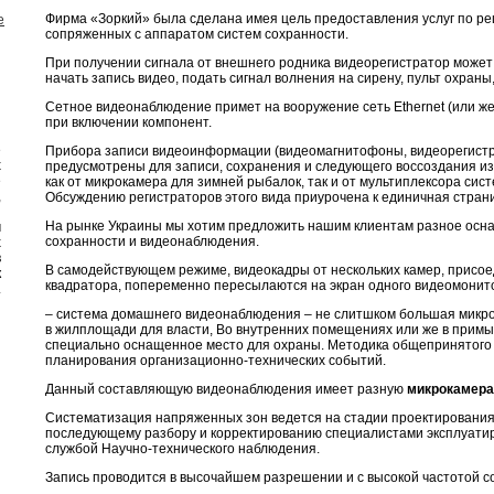
Фирма «Зоркий» была сделана имея цель предоставления услуг по р
e
сопряженных с аппаратом систем сохранности.
При получении сигнала от внешнего родника видеорегистратор может 
начать запись видео, подать сигнал волнения на сирену, пульт охраны
Сетное видеонаблюдение примет на вооружение сеть Ethernet (или же
при включении компонент.
е
Прибора записи видеоинформации (видеомагнитофоны, видеорегист
х
предусмотрены для записи, сохранения и следующего воссоздания 
е
как от микрокамера для зимней рыбалок, так и от мультиплексора си
,
Обсуждению регистраторов этого вида приурочена к единичная страни
и
На рынке Украины мы хотим предложить нашим клиентам разное осн
м
сохранности и видеонаблюдения.
х
в
В самодействующем режиме, видеокадры от нескольких камер, присое
к
квадратора, попеременно пересылаются на экран одного видеомонит
.
– система домашнего видеонаблюдения – не слитшком большая микр
в жилплощади для власти, Во внутренних помещениях или же в прим
специально оснащенное место для охраны. Методика общепринятого 
планирования организационно-технических событий.
Данный составляющую видеонаблюдения имеет разную
микрокамера
Систематизация напряженных зон ведется на стадии проектирования
последующему разбору и корректированию специалистами эксплуати
службой Научно-технического наблюдения.
Запись проводится в высочайшем разрешении и с высокой частотой с