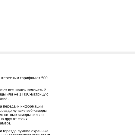
 интересным тарифам от 500
еют все шансы включать 2
цы или же 1 ПЗС-матрицу с
ения.
да передачи информации
ораздо лучшие веб-камеры
мо сетные камеры сильно
на друг от своих
амер).
ог гораздо лучшие охранные