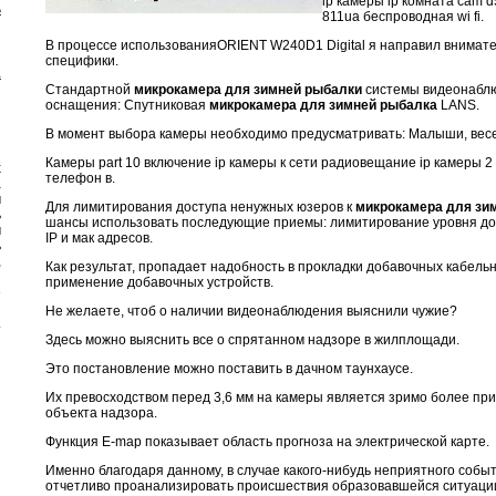
ip камеры ip комната cam 
ь
811ua беспроводная wi fi.
В процессе использованияORIENT W240D1 Digital я направил внимате
специфики.
а
Стандартной
микрокамера для зимней рыбалки
системы видеонаблю
оснащения: Спутниковая
микрокамера для зимней рыбалка
LANS.
В момент выбора камеры необходимо предусматривать: Малыши, весел
Камеры part 10 включение ip камеры к сети радиовещание ip камеры 2
х
телефон в.
а
м
Для лимитирования доступа ненужных юзеров к
микрокамера для зи
ь
шансы использовать последующие приемы: лимитирование уровня до
м
IP и мак адресов.
ь
,
Как результат, пропадает надобность в прокладки добавочных кабель
й
применение добавочных устройств.
е
и
Не желаете, чтоб о наличии видеонаблюдения выяснили чужие?
.
Здесь можно выяснить все о спрятанном надзоре в жилплощади.
Это постановление можно поставить в дачном таунхаусе.
Их превосходством перед 3,6 мм на камеры является зримо более пр
объекта надзора.
Функция E-map показывает область прогноза на электрической карте.
Именно благодаря данному, в случае какого-нибудь неприятного собы
отчетливо проанализировать происшествия образовавшейся ситуаци