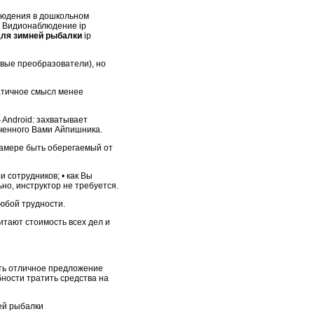
людения в дошкольном
 Видионаблюдение ip
для зимней рыбалки
ip
вые преобразователи), но
атичное смысл менее
 Android: захватывает
ченного Вами Айпишника.
камере быть оберегаемый от
 сотрудников; • как Вы
но, инструктор не требуется.
Любой трудности.
тают стоимость всех дел и
ать отличное предложение
ности тратить средства на
ей рыбалки