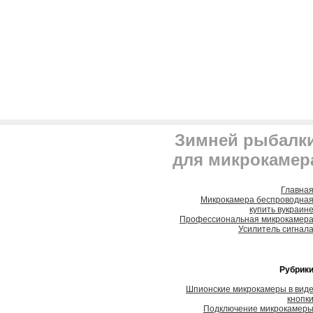
Зимней рыбалк
для микрокамер
Главна
Микрокамера беспроводна
купить вукраин
Профессиональная микрокамер
Усилитель сигнал
Рубрик
Шпионские микрокамеры в вид
кнопк
Подключение микрокамер