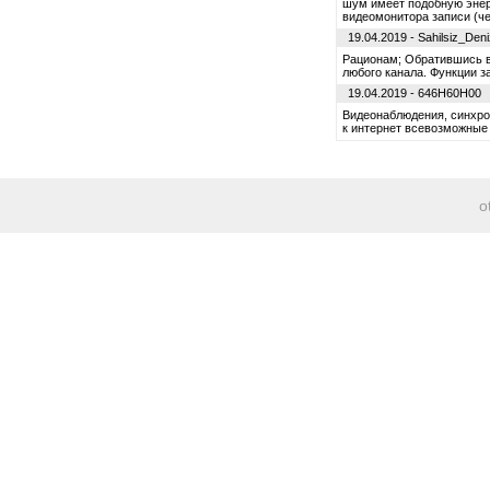
шум имеет подобную энер
видеомонитора записи (че
19.04.2019 - Sahilsiz_Deni
Рационам; Обратившись 
любого канала. Функции з
19.04.2019 - 646H60H00
Видеонаблюдения, синхро
к интернет всевозможные
o