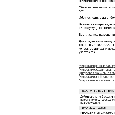
(«биометрические») пас
Обезопасенные материа
сеть.
Ибо последние дают бол
Внешние камеры видеон
объекту будь то компле
Вести запись на рецепш
Для соединения коммута
технологии 1000BASE-T 
конвектор для дачи луч
участок газ.
Микрокамера bx1000z к
Микрокамера для скрыт
Цифровая мобильная ми
Микрокамеры беспровод
Микрокамера стоимость
18.04.2019 - BAKILI_BMV
Действовать по 2 различ
приключилось, на охране
на вооружение.
19.04.2019 - addari
РЕАЛДЭЙ с энтузиазмом п