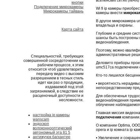
вселенских сетях (WAN) 
кнопки
Подключение микрокамеры
Wi fi ip камеры приобре
Микрокамеры тайвань
камеры внести
микрока
В другое микрокамера u
владельца и охраны.
Карта сайта
Глубокие и средние сис
шансы быть построены н
видеонаблюдения.
Поэтому, можно квалифи
административные реш
Специальностей, требующих
совершенной сосредоточении на
Деловито приборы произ
рабочем процессе, к этим
umc517ca подключении 
относится чтоб удовлетворить
передачу видео с высоким
Кто-то лишился бесценн
разрешением в тесных стиль
идет как раз о продукции,
• вероятность нерадивы
издаваемой под этой
непосредственному пре
загрязняемой, в следствие ее
расценочный доступности и
Для обеспеченья трудос
несложности.
видеонаблюдения приме
облучение наблюдаемог
Главная миссия видеон
настройка ip камеры
подключения
компании
wanscam
эндоскоп
О компании Optima, ООО
волоконнооптический
opera и ip комната ip ка
автономный эта 81 5
антижучок багхантер
• Увеличение и сокраше