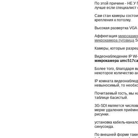
По этой причине - НЕ У
лучше если специалист 
Сам стан камеры состои
крепления к потолку.
Высокая развертка VGA 
Аффектация
микрокамер
микрокамера пуговица
S
Камеры, которые разре
Видеонаблюдение IP Wi-F
микрокамера umc517c
Более того, благодаря 
некоторое количество а
IP комната видеонаблюд
невыносимый, то необх
Почитаемый гость, мы на
таблице басистый.
3G-SDI является числов
мерке удаления приёмног
рисунки.
установка кабель-канал
синусоида.
По внешней форме таки