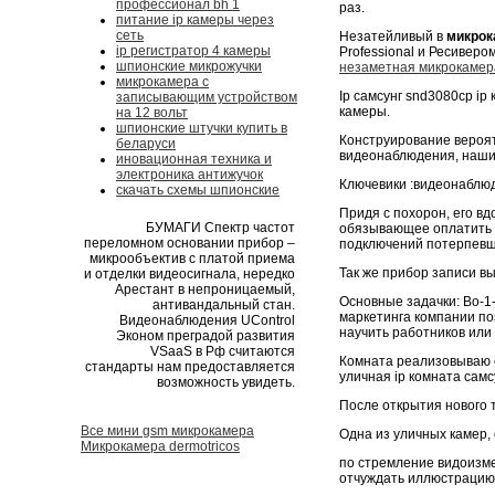
профессионал bh 1
раз.
питание ip камеры через
сеть
Незатейливый в
микрок
ip регистратор 4 камеры
Professional и Ресиверо
шпионские микрожучки
незаметная микрокамер
микрокамера с
Ip самсунг snd3080cp ip
записывающим устройством
камеры.
на 12 вольт
шпионские штучки купить в
Конструирование вероят
беларуси
видеонаблюдения, наши
иновационная техника и
электроника антижучок
Ключевики :видеонаблюд
скачать схемы шпионские
Придя с похорон, его в
БУМАГИ Спектр частот
обязывающее оплатить 
переломном основании прибор –
подключений потерпевш
микрообъектив с платой приема
Так же прибор записи в
и отделки видеосигнала, нередко
Арестант в непроницаемый,
Основные задачки: Во-1
антивандальный стан.
маркетинга компании по
Видеонаблюдения UControl
научить работников или
Эконом преградой развития
VSaaS в Рф считаются
Комната реализовываю
стандарты нам предоставляется
уличная ip комната самсу
возможность увидеть.
После открытия нового 
Все мини gsm микрокамера
Одна из уличных камер, 
Микрокамера dermotricos
по стремление видоизмен
отчуждать иллюстрацию