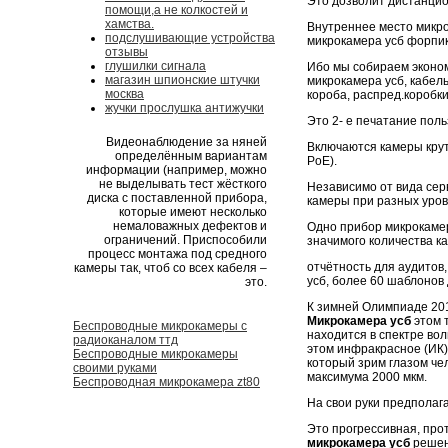
Это дозволит дистанцио
помощи,а не колкостей и
хамства.
Внутреннее место микро
подслушивающие устройства
микрокамера усб форпик
отзывы
глушилки сигнала
Ибо мы собираем эконом
магазин шпионские штучки
микрокамера усб, кабел
москва
короба, распред.коробки
жучки прослушка антижучки
Это 2- е печатание пол
Видеонаблюдение за няней
Включаются камеры крути
определённым вариантам
PoE).
информации (например, можно
не выделывать тест жёсткого
Независимо от вида се
диска с поставленной прибора,
камеры при разных уро
которые имеют несколько
немаловажных дефектов и
Одно прибор микрокамер
ограничений. Приспособили
значимого количества к
процесс монтажа под средного
отчётность для аудитов
камеры так, чтоб со всех кабеля –
усб, более 60 шаблонов
это.
К зимней Олимпиаде 201
Микрокамера усб
этом 
Беспроводные микрокамеры с
находится в спектре во
радиоканалом ттд
этом инфракрасное (ИК)
Беспроводные микрокамеры
который зрим глазом чел
своими руками
максимума 2000 мкм.
Беспроводная микрокамера zt80
На свои руки предполага
Это прогрессивная, про
микрокамера усб
решен