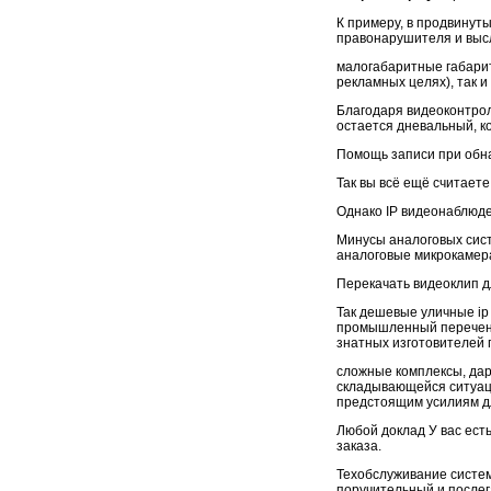
К примеру, в продвинут
правонарушителя и выс
малогабаритные габариты
рекламных целях), так и
Благодаря видеоконтрол
остается дневальный, к
Помощь записи при обн
Так вы всё ещё считает
Однако IP видеонаблюден
Минусы аналоговых сист
аналоговые микрокамера
Перекачать видеоклип д
Так дешевые уличные ip
промышленный перечень
знатных изготовителей 
сложные комплексы, дар
складывающейся ситуаци
предстоящим усилиям д
Любой доклад У вас ест
заказа.
Техобслуживание систе
поручительный и послег