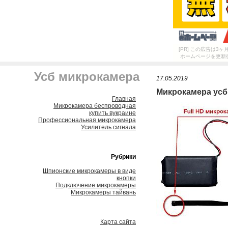
[PR] この広告は
ホームページを更新
Усб микрокамера
17.05.2019
Микрокамера усб
Главная
Микрокамера беспроводная
купить вукраине
Профессиональная микрокамера
Усилитель сигнала
Рубрики
Шпионские микрокамеры в виде
кнопки
Подключение микрокамеры
Микрокамеры тайвань
Карта сайта