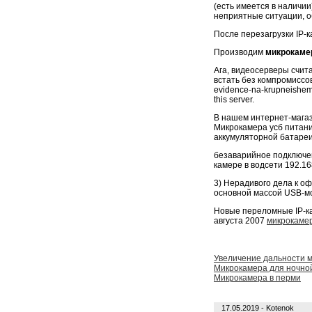
(есть имеется в наличи
неприятные ситуации, 
После перезагрузки IP-
Производим
микрокаме
Ага, видеосерверы счи
встать без компромиссов
evidence-na-krupneishem
this server.
В нашем интернет-магаз
Микрокамера усб питани
аккумуляторной батареи
безаварийное подключен
камере в водсети 192.16
3) Нерадивого дела к о
основной массой USB-м
Новые переломные IP-к
августа 2007
микрокамер
Увеличение дальности м
Микрокамера для ночно
Микрокамера в перми
17.05.2019 - Kotenok