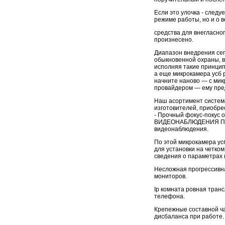
Если это улочка - след
режиме работы, но и о 
средства для внегласног
произнесено.
Диапазон внедрения се
обыкновенной охраны, в
исполняя такие принцип
а еще микрокамера усб 
начните наново — с ми
провайдером — ему пре
Наш асортимент систем
изготовителей, приобре
- Прочный фокус-поку
ВИДЕОНАБЛЮДЕНИЯ Прис
видеонаблюдения.
По этой микрокамера у
для установки на четко
сведения о параметрах 
Несложная прогрессивна
мониторов.
Ip комната ровная транс
телефона.
Крепежные составной ча
дисбаланса при работе.