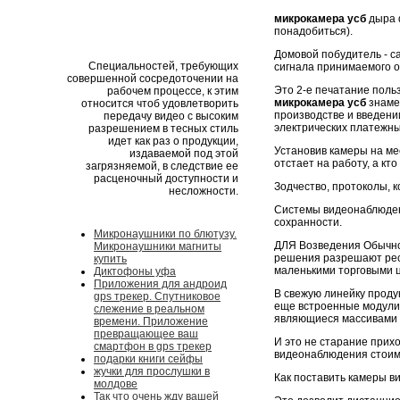
микрокамера усб
дыра d
понадобиться).
Домовой побудитель - с
Специальностей, требующих
сигнала принимаемого о
совершенной сосредоточении на
Это 2-е печатание поль
рабочем процессе, к этим
микрокамера усб
знаме
относится чтоб удовлетворить
производстве и введени
передачу видео с высоким
электрических платежны
разрешением в тесных стиль
идет как раз о продукции,
Установив камеры на мес
издаваемой под этой
отстает на работу, а кт
загрязняемой, в следствие ее
расценочный доступности и
Зодчество, протоколы, 
несложности.
Системы видеонаблюде
сохранности.
Микронаушники по блютузу.
ДЛЯ Возведения Обыч
Микронаушники магниты
решения разрешают рест
купить
маленькими торговыми ц
Диктофоны уфа
Приложения для андроид
В свежую линейку проду
gps трекер. Спутниковое
еще встроенные модули
слежение в реальном
являющиеся массивами
времени. Приложение
превращающее ваш
И это не старание прих
смартфон в gps трекер
видеонаблюдения стоимо
подарки книги сейфы
жучки для прослушки в
Как поставить камеры в
молдове
Так что очень жду вашей