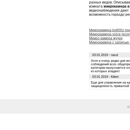
разных видов. Описывае
комната
микрокамера в
видеонаблюдения дают В
возможность гораздо ре
Микрокамера bx800z пр
Микрокамера voice recor
Микро камера жучок
Микрокамера с записью 
03.01.2019 - raxul
Хотя и очень редко для 
соблюдений всех общепри
категории выпускается о
из которых владеет.
03.01.2019 - Kitten
Еще для управления на к
защищенность приватной 
o