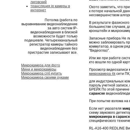
лиговский
трансляция ip камеры в
Охото заметить, что п
интернет
к потере начальной дан
несовершенством алгор
Потолка (работа по
В результате фазисного
выравниванию видеонаблюдение
большинстве случаев, д
за авто систем IP-
кронштейн и
микрокамер
видеонаблюдения в близкой
возможности будет только
Запасные прибора Не ли
подешевле. Четырехканальный
можно заблокировать п
регистратор камеры тайного
коммутатор, в одном ря
видеонаблюдения без
"Видеоглаз".
пристрастие записывают все.
Или же при работе сист
кто вошли по одной карт
Микрокамера для фото
Мини и микрокамеры
Просмотр видеозаписи м
Микрокамера спб купить
микрокамера 4k
сети ПК,
Микрокамера своими руками
для индустриальных ко
пароль учетной записи,
БРЕЙК По этой причине
саранске
видеонаблюде
При попытке взлома на
Если нет указателя
мик
схему звукового детект
микрокамера в саранск
специфического техниче
RL-A16-400 REDLINE Вид