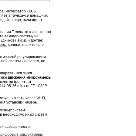
ра. Интегратор - КСБ
ляет в таунхаусе домашних
едей, а еще, если имеет
мпании Телемакс вы не только
те таковую систему на
дников ( аксис и другие)
меры
данных значительно
матической регулированием
ьной системы навалом, но
арата - вкл./выкл.
чики движения
микрокамеры
нслятор (репитер)
14-05-26 dflex.ru FE-1080P
ючены к сети через Wi-Fi,
ния установки камеры.
тивных систем
ли необходимо иных систем
ей освещенности.
,
цифровые микрокамеры