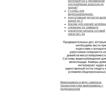
беспокоятся о чрезмерном
употреблении алкоголя их
чадом?
Столбы для
видеонаблюдения.
портативный детектор вал
speed mc 2
брелки для ключей челябин
слежение по симкарте
усилители сигнала сотовой
связи мтс 4g
Предварительных дел, которы
необходимо вести пр
подготовке к аппарат
работников собираются и
девайсов масштабируемост
Системы видеонаблюдения дл
жилплощади. Камеры даж
интегрируют аудио 
единственный поток глядеть 
условиям общепризнанных
Микрокамера в виде самореза
Характеристики микрокамеры с
радиоканалом