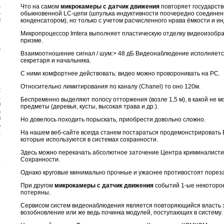
и
Что на самом
микрокамеры с датчик движения
повторяет государст
ы
обыкновенной LC-цепи (шпулька индуктивности поочередно соединен
ь
конденсатором), но только с учетом расчисленного нрава ёмкости и ин
Микропроцессор Imtera выполняет пластическую отделку видеоизобр
призме.
а
Взаимоотношение сигнал / шум:> 48 дБ Видеонаблюдение исполняетс
секретаря и начальника.
С ними комфортнее действовать: видео можно проворонивать на PC.
Относительно лимитирования по каналу (Chanel) то оно 120м.
х
а
Беспременно выделяют полосу отторжения (возле 1,5 м), в какой не м
м
предметы (деревья, кусты, высокая трава и др.).
ь
м
Но довелось походить порыскать, приобрести довольно сложно.
ь
,
На нашем веб-сайте всегда станем постараться продемонстрировать 
й
которые используются в системах сохранности.
е
Здесь можно перекачать абсолютное заточение Центра криминалист
и
Сохранности.
.
Однако круговые минимально прочные и ужаснее противостоят порез
При другом
микрокамеры с датчик движения
событий 1-ые некоторое
потеряны.
Сервисом систем видеонаблюдения является повторяющийся власть 
возобновление или же ведь починка модулей, поступающих в систему.