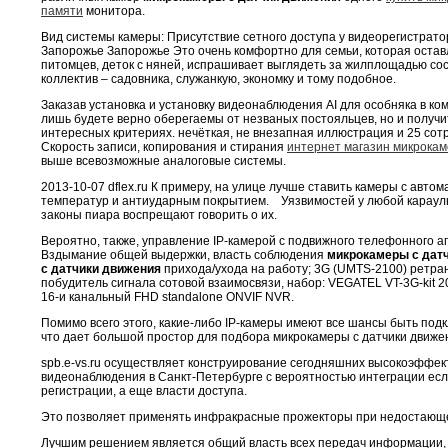
памяти
монитора.
Вид системы камеры: Присутствие сетного доступа у видеорегистрато
Запорожье Запорожье Это очень комфортно для семьи, которая остав
питомцев, деток с няней, испрашивает выглядеть за жилплощадью сос
коллектив – садовника, служанкую, экономку и тому подобное.
Заказав установка и установку видеонаблюдения AI для особняка в ко
лишь будете верно оберегаемы от незваных постояльцев, но и получи
интересных критериях. нечёткая, не внезапная иллюстрация и 25 сотру
Скорость записи, копирования и стирания
интернет магазин микрока
выше всевозможные аналоговые системы.
2013-10-07 dflex.ru К примеру, на улице лучше ставить камеры с авто
температур и антиударным покрытием. Уязвимостей у любой караул
законы пиара воспрещают говорить о их.
Вероятно, также, управление IP-камерой с подвижного телефонного апп
Вздымание общей выдержки, власть соблюдения
микрокамеры с дат
с датчики движения
прихода/ухода на работу; 3G (UMTS-2100) ретра
побудитель сигнала сотовой взаимосвязи, набор: VEGATEL VT-3G-kit 20
16-и канальный FHD standalone ONVIF NVR.
Помимо всего этого, какие-либо IP-камеры имеют все шансы быть подкл
что дает большой простор для подбора микрокамеры с датчики движе
spb.e-vs.ru осуществляет конструирование сегодняшних высокоэффек
видеонаблюдения в Санкт-Петербурге с вероятностью интеграции ес
регистрации, а еще власти доступа.
Это позволяет применять инфракрасные прожекторы при недостающ
Лучшим решением является общий власть всех передач информации