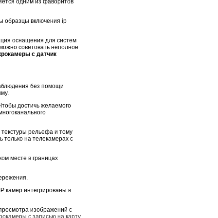
ется одним из фаворитов
ры образцы включения ip
зация оснащения для систем
, можно советовать неполное
крокамеры с датчик
аблюдения без помощи
ыму.
 Чтобы достичь желаемого
 многоканального
, текстуры рельефа и тому
 только на телекамерах с
ком месте в границах
бережения.
P камер интегрированы в
просмотра изображений с
рокамеры с записью на карту