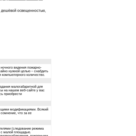
с дешёвой освещенностью,
 ночного видения пожарно-
чайно нужной целью – снабдить
я компьютерного количество.
здания малогабаритной для
сы на нашем веб-сайте у вас
сь приобрести
щущими модификациями. Всякий
 сомнение, что за ее
ателями (следование режима
 с малой площадью.
 видеонаблюдения, пожарными