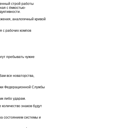
венный строй работы
ная с ёмкостью-
дуктивности.
ажения, аналогичный кривой
я с рабочих компов
огут пребывать чужие
Вам все новаторства,
ики Федерационной Службы
ам либо ударам.
 количество знаков будут
за состоянием системы и