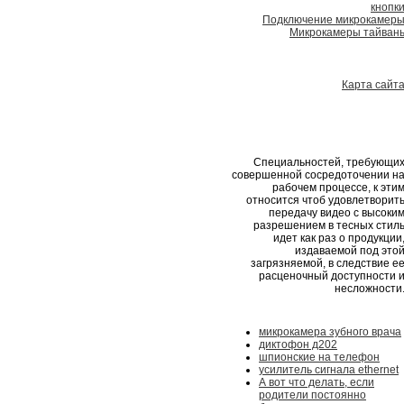
кнопк
Подключение микрокамер
Микрокамеры тайван
Карта сайт
Специальностей, требующи
совершенной сосредоточении н
рабочем процессе, к эти
относится чтоб удовлетворит
передачу видео с высоки
разрешением в тесных стил
идет как раз о продукции
издаваемой под это
загрязняемой, в следствие е
расценочный доступности 
несложности
микрокамера зубного врача
диктофон д202
шпионские на телефон
усилитель сигнала ethernet
А вот что делать, если
родители постоянно