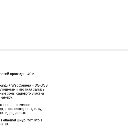
совой провода – 40 и
buntu + WebCamera + 3G-USB
людение и местная запись
ные зоны садового участка
 камеру.
сное программное
ер, исполняющее отделку,
ие видеоданных.
 ethernet шнур( тот, что в
 к ПК.