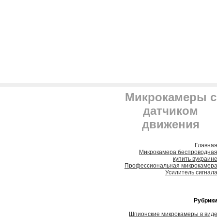
Микрокамеры с
датчиком
движения
Главна
Микрокамера беспроводна
купить вукраин
Профессиональная микрокамер
Усилитель сигнал
Рубрик
Шпионские микрокамеры в вид