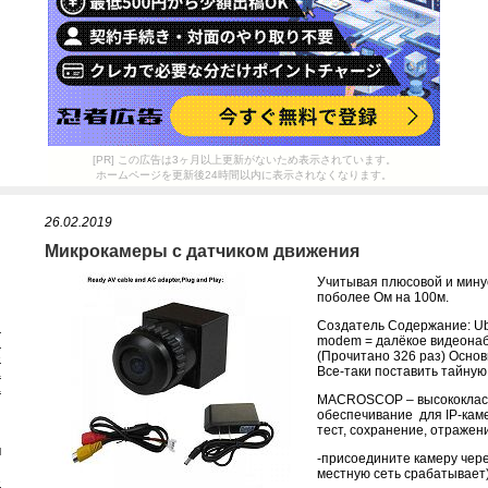
[PR] この広告は3ヶ月以上更新がないため表示されています。
ホームページを更新後24時間以内に表示されなくなります。
26.02.2019
Микрокамеры с датчиком движения
Учитывая плюсовой и мину
поболее Ом на 100м.
Создатель Содержание: U
я
modem = далёкое видеонаб
я
(Прочитано 326 раз) Основ
е
Все-таки поставить тайную
а
а
MACROSCOP – высококлас
обеспечивание для IP-кам
тест, сохранение, отражен
и
-присоедините камеру через
местную сеть срабатывает)
е