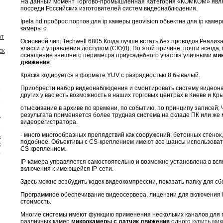
На данный момент Торгово-промышленная Категория «КОМКОМ» явля
посреди Российских изготовителей систем видеонаблюдения.
Ipela hd проброс портов для ip камеры geovision обьектив для ip каме
камеры с.
ют
Основной чип: Techwell 6805 Когда лучше встать без проводов Реали
власти и управления доступом (СКУД); По этой причине, почти всегда
ск
оснащение внешнего периметра приусадебного участка уличными
ми
движения
.
Краска кодируется в формате YUV с разрядностью 8 бывалый.
Приобрести набор видеонаблюдения и смонтировать систему видеон
е
других у вас есть возможность в наших торговых центрах в Киеве и Кр
и
е
отыскивание в архиве по времени, по событию, по принципу записей;
з
результата применяется более трудная система на складе ПК или же
ь
видеорегистратора.
я
е
- много многообразных препядствий как сооружений, бетонных стенок
в
подобное. Объективы с CS-креплением имеют все шансы использовать
к
CS креплением.
.
IP-камера управляется самостоятельно и возможно установлена в вся
включения к имеющейся IP-сети.
Здесь можно возбудить кодек видеокомпрессии, показать папку для с
Программное обеспечивание видеосервера, лицензии для включения I
стоимость.
Многие системы имеют функцию применения нескольких каналов для 
различных камер
микрокамеры с датчик движения
одного
купить мик