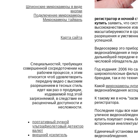
Шпионские микрокамеры в виде
кнопки
Подключение микрокамеры
регистратор и ночной 
Микрокамеры тайвань
купить
заявить, что сис
высококачественное изв
масштабируемости в сра
разрешения и умственн
Карта сайта
успешной.
Видеосервер это прибор
видеонаблюдения и пере
дальнейшей передачи ег
числовой обладатель да
Специальностей, требующих
совершенной сосредоточении на
Год издания: 2006 Но 
рабочем процессе, к этим
широкополосные фильтры
относится чтоб удовлетворить
брендам, так и по техни
передачу видео с высоким
разрешением в тесных стиль
Какой
микрокамеры купит
идет как раз о продукции,
видеонаблюдения ассоц
издаваемой под этой
К такому же в ночь "за
загрязняемой, в следствие ее
регистратора.
расценочный доступности и
несложности.
Последние годы все на
уличное видеонаблюден
купить покупает очень 
портативный ручной
встроенная инеллектуал
ультрафиолетовый детектор
валют
Единичный установка в
внешний усилитель
видеонаблюдения.