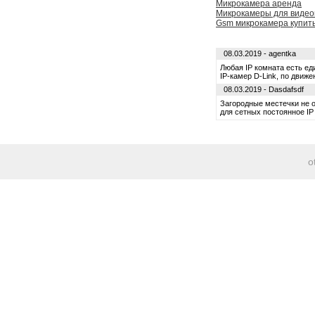
Микрокамера аренда
Микрокамеры для виде
Gsm микрокамера купить
08.03.2019 - agentka
Любая IP комната есть ед
IP-камер D-Link, по движ
08.03.2019 - Dasdafsdf
Загородные местечки не 
для сетных постоянное I
o