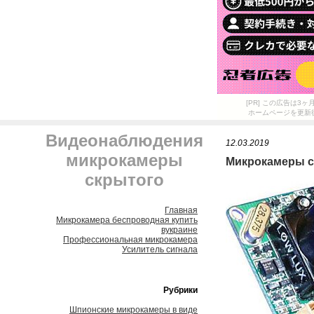
[PR] この広告は
ホームページを更新
Видеонаблюдения
12.03.2019
микрокамеры
Микрокамеры с
скрытого
Главная
Микрокамера беспроводная купить
вукраине
Профессиональная микрокамера
Усилитель сигнала
Рубрики
Шпионские микрокамеры в виде