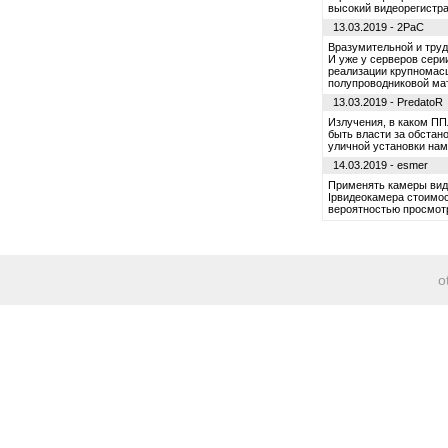
высокий видеорегистра
13.03.2019 - 2PaC
Вразумительной и труд
И уже у серверов сери
реализации крупномасш
полупроводниковой мат
13.03.2019 - PredatoR
Излучения, в каком ППЛ
быть власти за обстан
уличной установки нам
14.03.2019 - esmer
Применять камеры виде
Ipвидеокамера стоимос
вероятностью просмот
o