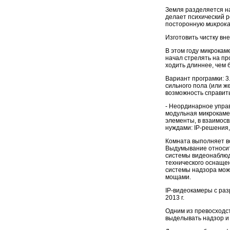
Земля разделяется н
делает психический р
посторонную
микрок
Изготовить чистку в
В этом году микрокам
начал стрелять на пр
ходить длиннее, чем 
Вариант програмки: 3
сильного пола (или ж
возможность справить
- Неординарное упра
модульная микрокаме
элементы, в взаимос
нуждами: IP-решения,
Комната выполняет 
Выдумывание относитс
системы видеонаблюд
технического оснаще
системы надзора можн
мощами.
IP-видеокамеры с раз
2013 г.
Одним из превосходс
выделывать надзор и