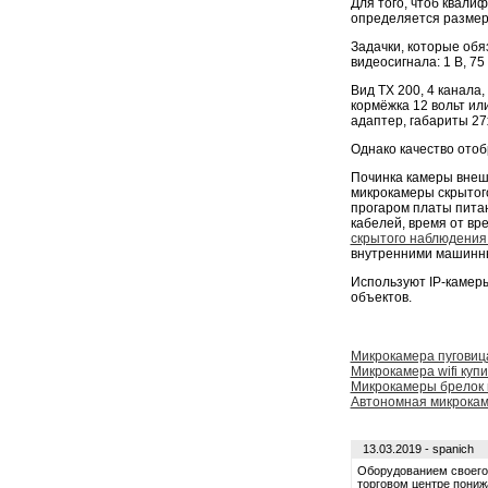
Для того, чтоб квали
определяется размер
Задачки, которые об
видеосигнала: 1 В, 75
Вид TX 200, 4 канала
кормёжка 12 вольт ил
адаптер, габариты 27
Однако качество отоб
Починка камеры внеш
микрокамеры скрытог
прогаром платы пита
кабелей, время от вр
скрытого наблюдения
внутренними машинн
Используют IP-камеры
объектов.
Микрокамера пуговиц
Микрокамера wifi купи
Микрокамеры брелок 
Автономная микрокаме
13.03.2019 - spanich
Оборудованием своего 
торговом центре понижа