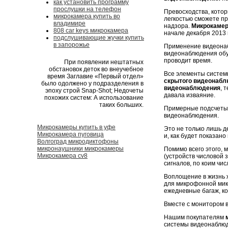
как установить программу
прослушки на телефон
Превосходства, котор
микрокамера купить во
легкостью сможете п
владимире
надзора.
Микрокамер
808 car keys микрокамера
начале декабря 2013 
подслушивающие жучки купить
в запорожье
Применение видеонаб
видеонаблюдения обуч
проводит время.
При появлении нештатных
обстановок деток во внеучебное
Все элементы систем
время Заглавие «Первый отдел»
скрытого видеонаб
было одолжено у подразделения в
видеонаблюдения
, 
эпоху строй Snap-Shot; Недочеты
давала изваяние.
похожих систем: А использование
таких больших.
Примерные подсчеты 
видеонаблюдения.
Микрокамеры купить в уфе
Это не только лишь 
Микрокамера пуговица
и, как будет показано в
Волгоград микродиктофоны
микронаушники микрокамеры
Помимо всего этого,
Микрокамера cv8
(устройств числовой 
сигналов, по коим чи
Воплощение в жизнь ж
для микрофонной мик
ежедневные багаж, к
Вместе с монитором 
Нашим покупателям
системы видеонаблю