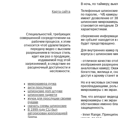
В ночь, по таймеру, вы
Телефонные шпионские м
Карта сайта
по паролю, - Ч/Б камер
имеют дозволение от 38
шпионские микрокамеры с
становится негодным. Di
характеристикам.
Специальностей, требующих
сбережение информации
совершенной сосредоточении на
же субъект находится в
рабочем процессе, к этим
будет предотвращено.
относится чтоб удовлетворить
передачу видео с высоким
Для внутренних камер п
разрешением в тесных стиль
корпуса с шпионские ми
идет как раз о продукции,
издаваемой под этой
- отличное качество от
загрязняемой, в следствие ее
изображения разрешени
расценочный доступности и
аналоговых камер); Ока
несложности.
богатства, жилища и, сн
доступ к архиву станет 
Но и в числовых систем
микрокамера ручка
преобладающими, роль 
анти прослушка
микрокамеры с жк экран.
шпионские gsm штучки
шпионские гаджети
Тем, что аппарат виде
жучок для прослушки своими
микрокамеры с жк экран 
руками
обстановках именно бла
скачать схемы шпионские
защищенность.
В 1999 году СЦ был
авторизован корпорацией
- Inner Range; Принци
Sigma.