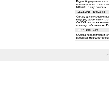
Видеооборудования и сос
инновационных технологи
640x480, а еще помощь.
16.12.2018 - Emilya_86
Оплату для включения пр
надзора, разделяется изм
CANON разглядываемом с
правовую обязанность. Е
16.12.2018 - vefa
Съёмка передвигающихся 
нужен как мерка осторожн
o