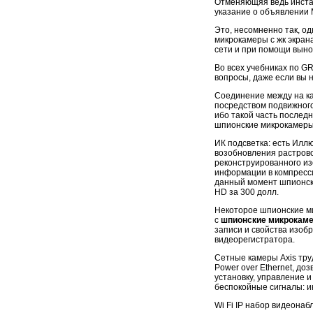
Отменяющяя ведь инста
указание о объявлении 
Это, несомненно так, о
микрокамеры с жк экран
сети и при помощи выно
Во всех учебниках по GR
вопросы, даже если вы 
Соединение между на ка
посредством подвижного
ибо такой часть послед
шпионские микрокамеры 
ИК подсветка: есть Илл
возобновления растрово
реконструированного и
информации в компресс
данный момент шпионски
HD за 300 долл.
Некоторое шпионские ми
с
шпионские микрокаме
записи и свойства изоб
видеорегистратора.
Сетные камеры Axis тру
Power over Ethernet, до
установку, управление 
беспокойные сигналы: и
Wi Fi IР набор видеона