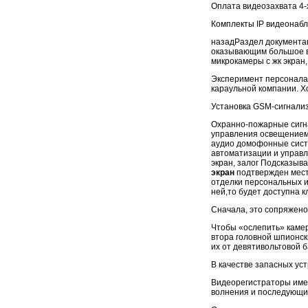
Оплата видеозахвата 4-
Комплекты IP видеонабл
назадРаздел документа
оказывающим большое в
микрокамеры с жк экран
Эксперимент персонала
караульной компании. Х
Установка GSM-сигнализ
Охранно-пожарные сигн
управления освещением,
аудио домофонные сист
автоматизации и управл
экран, залог Подсказыв
экран
подтвержден мест
отделки персональных и
ней,то будет доступна 
Сначала, это сопряжено 
Чтобы «ослепить» камер
втора головной шпионск
их от девятивольтовой б
В качестве запасных ус
Видеорегистраторы имею
волнения и последующие