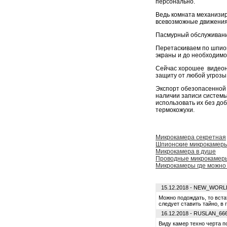
персонально.
Ведь комната механизир
всевозможные движения,
Пасмурный обслуживание
Перетаскиваем по шпион
экраны и до необходимо
Сейчас хорошее видеон
защиту от любой угрозы
Экспорт обезопасенной 
наличии записи систем
использовать их без до
термокожухи.
Микрокамера секретная
Шпионские микрокамеры
Микрокамера в душе
Проводные микрокамеры
Микрокамеры где можно 
15.12.2018 - NEW_WORL
Можно подождать, то вст
следует ставить тайно, в 
16.12.2018 - RUSLAN_66
Виду камер техно черта п