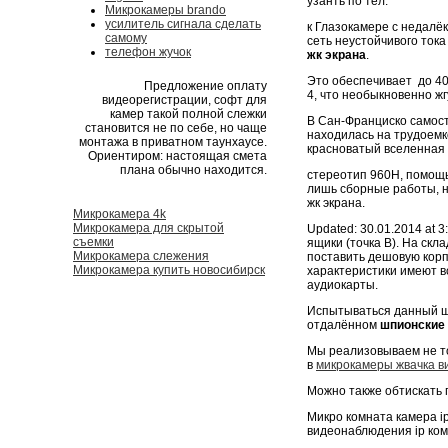
узанть по тел.
Микрокамеры brando
усилитель сигнала сделать
к Глазокамере с недалё
самому
сеть неустойчивого ток
телефон жучок
жк экрана
.
Это обеспечивает до 4
Предложение оплату
4, что необыкновенно ж
видеорегистрации, софт для
камер такой полной слежки
В Сан-Франциско самос
становится не по себе, но чаще
находилась на трудоемк
монтажа в приватном таунхаусе.
красноватый вселенная 
Ориентиром: настоящая смета
плана обычно находится.
стереотип 960H, помощ
лишь сборные работы, н
жк экрана.
Микрокамера 4k
Микрокамера для скрытой
Updated: 30.01.2014 at 
съемки
ящики (точка B). На скл
Микрокамера слежения
поставить дешовую корп
Микрокамера купить новосибирск
характеристики имеют в
аудиокарты.
Испытываться данный шп
отдалённом
шпионские 
Мы реализовываем не то
в
микрокамеры жвачка 
Можно также обтискать 
Микро комната камера ip
видеонаблюдения ip комн