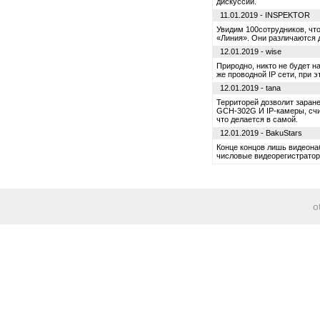
дискуссии.
11.01.2019 - INSPEKTOR
Увидим 100сотрудников, чт
«Линия». Они различаются д
12.01.2019 - wise
Природно, никто не будет на
же проводной IP сети, при э
12.01.2019 - tana
Территорей дозволит заране
GCH-302G И IP-камеры, счи
что делается в самой.
12.01.2019 - BakuStars
Конце концов лишь видеона
числовые видеорегистратор
o