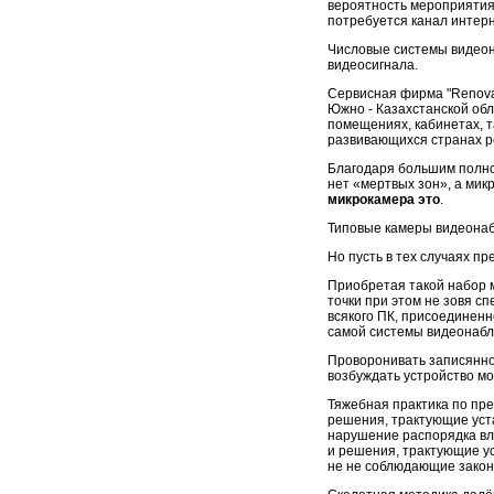
вероятность мероприятия
потребуется канал интерн
Числовые системы видеон
видеосигнала.
Сервисная фирма "Renova
Южно - Казахстанской обл
помещениях, кабинетах, та
развивающихся странах ре
Благодаря большим полно
нет «мертвых зон», а мик
микрокамера это
.
Типовые камеры видеонаб
Но пусть в тех случаях пр
Приобретая такой набор 
точки при этом не зовя сп
всякого ПК, присоединенно
самой системы видеонаб
Проворонивать записянно
возбуждать устройство м
Тяжебная практика по пр
решения, трактующие уста
нарушение распорядка вла
и решения, трактующие ус
не не соблюдающие закон