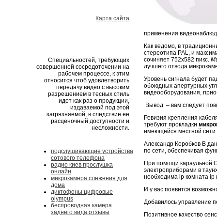
Карта сайта
применения видеонаблюде
Как ведомо, в традицион
стереотипа PAL, и макси
сочиняет 752х582 пикс.
М
Специальностей, требующих
лучшего отвода микрокам
совершенной сосредоточении на
рабочем процессе, к этим
Уровень сигнала будет па
относится чтоб удовлетворить
обоюдных апертурных угл
передачу видео с высоким
видеооборудования, приоб
разрешением в тесных стиль
идет как раз о продукции,
Вывод – вам следует пов
издаваемой под этой
загрязняемой, в следствие ее
Ревизия крепления кабеля
расценочный доступности и
требуют прокладки
микро
несложности.
имеющейся местной сети 
Александр Коробков В дан
по сети, обеспечивая фун
подслушивающие устройства
сотового телефона
При помощи караульной G
радио киев прослушка
электроприборами в таунх
онлайн
необходима ip комната ip 
микрокамера слежения для
дома
И у вас появится возможн
диктофоны цифровые
olympus
Добавилось управление 
беспроводная камера
заднего вида отзывы
Позитивное качество сенс