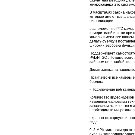
Скелетная методика далё
микрокамера это
системо
В масштабах закона нахо
которые имеют все шансы
сигнализации.
расположению PTZ-камер, 
измерителей или же при п
камеры имеют все шансы 
делать съемку в поставл
широкий вербовка функци
Поддерживает самостояте
PAL/NTSC ; Помимо всего 
заберем его с собой, пор
Делая заявка на нашем ве
Практически все камеры ве
берлога.
- Подключение веб камеры
Количество видеокодеков
изменены числовыми техн
заказчиком количество
ми
необходимые микрокамера
охранно-пожарную сигнал
виде.
0, 3 MPix микрокамера эт
охраны загородного участ