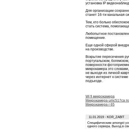
установка IP видеонаблю
Для организации сохранно
станет 16-ти канальная с
Тем, кто больно обеспоко
стать система, помогающа
Любопытное постановлени
помещение.
Еще одной сферой внедре
на производстве.
Вскрытие пересечения руб
португальском, богемском,
поверхности фотоприемни
микрокамера это словами,
не выходя из личной кавр
через интернет к системе
подъезде.
Wi fi микрокамера
Микрокамера umc517ca п
Микрокамера r 65
11.01.2019 - KOR_ZABIT
Специфическим amongst you
одного сервера. Выход в св