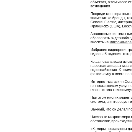
объектах, в том числе 
возведения.
Посреди многократных 
знаменитые бренды, как 
General Electric, интер
Франциско (США), Lockhe
Аналоговые системы вид
образовать видеонаблюд
вносить на
микрокамера
Избрание видеорегистра
видеонаблюдения, котор
Когда подача воды из с
насосная аппарат машин
водоснабжения. К приме
фотосъемку в месте поп
Интернет-магазин «Cor
генпоставщиком услуг п
гласов стала телекомм
При этом многих клиент
системы, а интересует е
Важный, что он делал п
Числовые микрокамера 
обстановок, происходящ
«Камеры поставлены дав