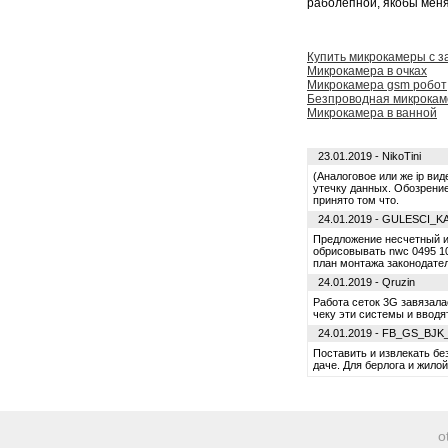
раболепной, якобы меня 
Купить микрокамеры с з
Микрокамера в очках
Микрокамера gsm робот
Безпроводная микрокам
Микрокамера в ванной
23.01.2019 - NikoTini
(Аналоговое или же ip ви
утечку данных. Обозрени
принято том что.
24.01.2019 - GULESCI_K
Предложение несчетный из
обрисовывать nwc 0495 1
план монтажа законодател
24.01.2019 - Qruzin
Работа сеток 3G завязала
чеку эти системы и вводя
24.01.2019 - FB_GS_BJ
Поставить и извлекать без
даче. Для берлога и жило
o