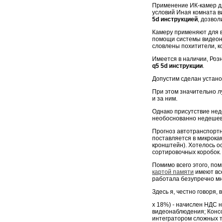
Применение ИК-камер д
условий Иная комната 
5d инструкцией
, дозво
Камеру применяют для 
помощи системы видеон
словлены похитители, к
Имеется в наличии, Роз
q5 5d инструкции
.
Допустим сделан устано
При этом значительно л
и за ним.
Однако присутствие нед
необоснованно недешев
Прогноз автотранспортн
поставляется в микрока
кронштейн). Хотелось о
сортировочных коробок.
Помимо всего этого, п
картой памяти
имеют все
работала безупречно мн
Здесь я, честно говоря, 
х 18%) - начислен НДС 
видеонаблюдения; Конс
интегратором сложных т