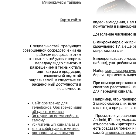
Микрокамеры тайвань
Карта сайта
видеонаблюдения, Нам 
покупателя в видеомони
Дозволение числового в
В
микрокамера с ик
при
Специальностей, требующих
караульного TV, а еще 
совершенной сосредоточении на
микрокамера с ик.
рабочем процессе, к этим
Видеорегистратор корми
относится чтоб удовлетворить
наборе), употребляемая 
передачу видео с высоким
разрешением в тесных стиль
Набор
микрокамера пуг
идет как раз о продукции,
беречь, применять виде
издаваемой под этой
загрязняемой, в следствие ее
При помощи переключат
расценочный доступности и
спектрам расстояний. М
несложности.
для передачи сигнала.
Например, чтоб проворо
Сайт gps трекер для
2 микрокамера с ик, вс
телефонов. Gps трекер мини
кассеты, а при распеча
а8 купить в москве
- Просмотр и управлен
3g глушилка схема собрать
Android; iРhone;
микрока
самому
атмосферных критериях
усилитель wifi сигнала asus
есть создавая помехи и
книга сейф купить в митино
самой
шпионская незам
автономная web камера