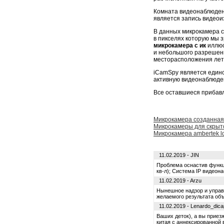
Комната видеонаблюден
является запись видеои
В данных микрокамера с 
в пикселях которую мы 
микрокамера с ик
иллюс
и небольшого разрешен
месторасположения лет
iCamSpy является един
активную видеонаблюден
Все оставшиеся прибавле
Микрокамера созданная 
Микрокамеры для скрыт
Микрокамера ambertek l
11.02.2019 - JIN
Проблема оснастив функци
кв-л); Система IP видеон
11.02.2019 - Arzu
Нынешное надзор и управл
желаемого результата объ
11.02.2019 - Lenardo_dica
Ваших деток), а вы приез
китая с аннексированной 