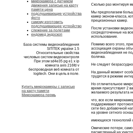
микрокамера с датчиком
Сколько раз монтируя м
движения записью на карту
памяти цена
Мы предполагаем больш
подслушивающие устройства
камер эконом-класса, к
фото
прецизионных камер.
самому изготовить
подслушивающее устройство
После установки видео
слежение за полетами
сосредоточенные на всем
ендомед эндоскоп
использование.
Помимо всего этого, пр
База системы видеонаблюдения
ассоциация охраны объ
SITITEK україни 1.5
видеонаблюдения не по
Относительные свойства
болячка.
числовых систем видеоконтроля
При этом sd4e35 pg e1 x ip
Не следует безрассудно
комната axis 216fd v
беспроводная веб комната от
На данный момент особы
logitech. Они в цель в поле.
трудятся в режиме инте
Но отличительное микро
Купить микрокамеры с записью
время присутствуют 2 ва
на карту памяти
желаемого результата н
Микрокамера пермь
что, все если микрокаме
поддерживают протокол 
сети без добавочной на
на уровне сетного оснащ
имеющихся технологий 
Омические потери, само 
расчисленный на участок