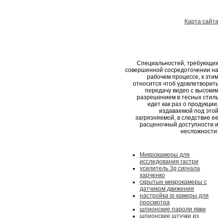
Карта сайт
Специальностей, требующи
совершенной сосредоточении н
рабочем процессе, к эти
относится чтоб удовлетворит
передачу видео с высоки
разрешением в тесных стил
идет как раз о продукции
издаваемой под это
загрязняемой, в следствие е
расценочный доступности 
несложности
Микрокамеры для
исследования гастри
усилитель 3g сигнала
харченко
скрытые микрокамеры с
датчиком движения
настройка ip камеры для
просмотра
шпионские пароли явки
шпионские штучки из