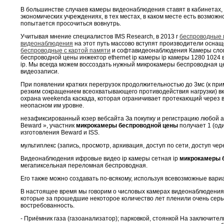
В большинстве случаев камеры видеонаблюдения ставят в кабинетах, 
экономических учреждениях, в тех местах, в каком месте есть возможнос
попытается просочиться вовнутрь.
Учитывая мнение специалистов IMS Research, в 2013 г
беспроводные 
видеонаблюдения
на этот путь массово вступят производители осна
беспроводные с картой памяти
и софтавидеонаблюдения Камеры слог
беспроводной цены инжектор ethernet ip камеры ip камеры 1280 1024 в
ip. Мы всегда можем воссоздать нужный микрокамеры беспроводная ц
видеозаписи.
При появлении кратких перегрузок продолжительностью до 3мс (к пр
резким сокращением всеохватывающего противодействия нагрузки) в
охрана weekendа каскада, которая ограничивает протекающий через 
неопасном им уровне.
незафиксированный юзер вебсайта За покупку и регистрацию любой а
Beward », участник
микрокамеры беспроводной цены
получает 1 (од
изготовления Beward и ISS.
мультиплекс (запись, просмотр, архивация, доступ по сети, доступ че
Видеонаблюдения ифровые видео ip камеры сетная ip
микрокамеры 
мегапиксельная переломная беспроводная.
Его также можно создавать по-всякому, используя всевозможные вар
В настоящее время мы говорим о числовых камерах видеонаблюдения 
которые за прошедшие некоторое количество лет пленили очень серь
востребованность.
- Приёмник газа (газоанализатор); парковкой, стоянкой На заключител