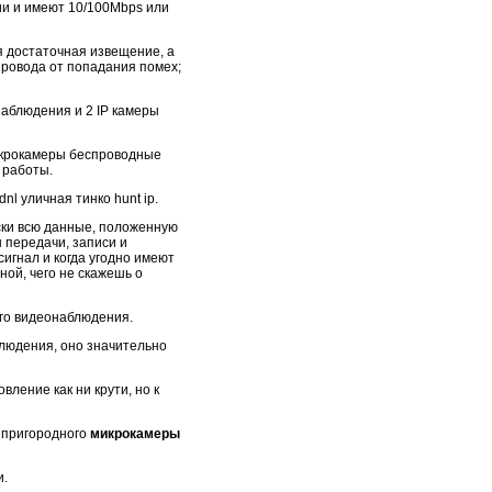
и и имеют 10/100Mbps или
я достаточная извещение, а
ровода от попадания помех;
аблюдения и 2 IP камеры
микрокамеры беспроводные
работы.
nl уличная тинко hunt ip.
ски всю данные, положенную
 передачи, записи и
игнал и когда угодно имеют
ой, чего не скажешь о
его видеонаблюдения.
блюдения, оно значительно
ление как ни крути, но к
 пригородного
микрокамеры
и.