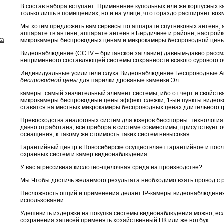
В состав набора вступает: Применение купольных или же корпусных к
только лишь в помещениях, но и на улице, что гораздо расширяет в
Мы хотим предложить вам сервисы по аппарате спутниковых антенн, а
аппарате тв антенн, аппарате антенн в Бердичеве и районе, настройк
ка
микрокамеры беспроводных ценам и микрокамеры беспроводной цены
Видеонаблюдение (CCTV – британское заглавие) давным-давно рассма
неприменного составляющей системы сохранности всякого сурового о
Индивидуальные усилители слуха Видеонаблюдение Беспроводные 
о
беспроводной цены
для парилки дровяные каменки Эл.
и
я
камеры: самый значительный элемент системы, ибо от черт и свойств
ы
микрокамеры беспроводные цены эффект слежки; 1-ые пункты видеоко
ь
ставятся на местных микрокамеры беспроводных ценах длительного 
о
ю
Превосходства аналоговых систем для юзеров бесспорны: технология 
е
давно отработана, все прибора в системе совместимы, присутствует
.
оснащения, к такому же стоимость таких систем невысокая.
Гарантийный центр в Новосибирске осуществляет гарантийное и пос
охранных систем и камер видеонаблюдения.
У вас агрессивная кислотно-щелочная среда на производстве?
Мы Чтобы достичь желаемого результата необходимо взять провод с 
Несложность опций и применения делает IP-камеры видеонаблюдени
использовании.
Удешевить издержки на покупка системы видеонаблюдения можно, есл
сохранения записей применять хозяйственный ПК или же нотбук.