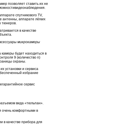
амер позволяет ставить их не
озможностивидеонаблюдения.
ппарате спутникового TV,
е антенны, аппарате лёгких
 тюнеров.
тривается в качестве
бъекта.
Аксессуары
микрокамеры
а камеры будет находиться в
нтроля 9 (количество n)
границы охраны.
их установки и сервиса
 обеспеченный избрание
легарантийное сервис
разъемом вида «тюльпан».
я очень комфортными в
и в качестве прибора для