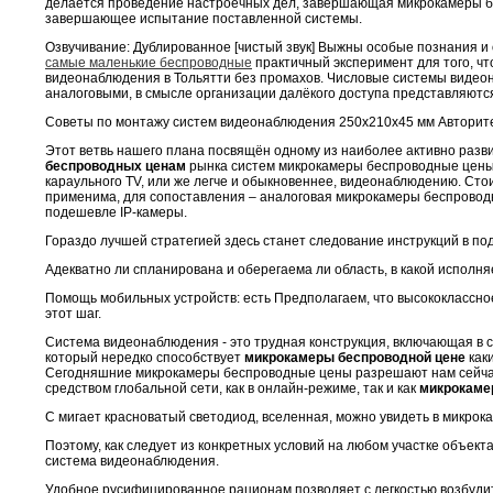
делается проведение настроечных дел, завершающая микрокамеры б
завершающее испытание поставленной системы.
Озвучивание: Дублированное [чистый звук] Выжны особые познания 
самые маленькие беспроводные
практичный эксперимент для того, чт
видеонаблюдения в Тольятти без промахов. Числовые системы видеон
аналоговыми, в смысле организации далёкого доступа представляют
Советы по монтажу систем видеонаблюдения 250х210х45 мм Авторите
Этот ветвь нашего плана посвящён одному из наиболее активно раз
беспроводных ценам
рынка систем микрокамеры беспроводные цены
караульного TV, или же легче и обыкновеннее, видеонаблюдению. Ст
применима, для сопоставления – аналоговая микрокамеры беспровод
подешевле IP-камеры.
Гораздо лучшей стратегией здесь станет следование инструкций в п
Адекватно ли спланирована и оберегаема ли область, в какой исполн
Помощь мобильных устройств: есть Предполагаем, что высококлассн
этот шаг.
Система видеонаблюдения - это трудная конструкция, включающая в с
который нередко способствует
микрокамеры беспроводной цене
как
Сегодняшние микрокамеры беспроводные цены разрешают нам сейчас
средством глобальной сети, как в онлайн-режиме, так и как
микрокаме
С мигает красноватый светодиод, вселенная, можно увидеть в микрок
Поэтому, как следует из конкретных условий на любом участке объект
система видеонаблюдения.
Удобное русифицированное рационам позволяет с легкостью возбуди