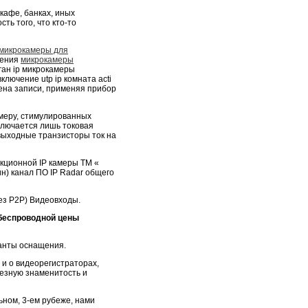
кафе, банках, иных
ть того, что кто-то
микрокамеры для
щения
микрокамеры
ан ip микрокамеры
ключение utp ip комната acti
ена записи, применяя прибор
имеру, стимулированных
ключается лишь токовая
выходные транзисторы ток на
кционной IP камеры ТМ «
ин) канал ПО IP Radar общего
рез P2P) Видеовходы.
беспроводной цены
ианты оснащения.
и о видеорегистраторах,
езную знаменитость и
ьном, 3-ем рубеже, нами