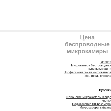
Цена
беспроводные
микрокамеры
Главна
Микрокамера беспроводна
купить вукраин
Профессиональная микрокамер
Усилитель сигнал
Рубрик
Шпионские микрокамеры в вид
кнопк
Подключение микрокамер
Микрокамеры тайван