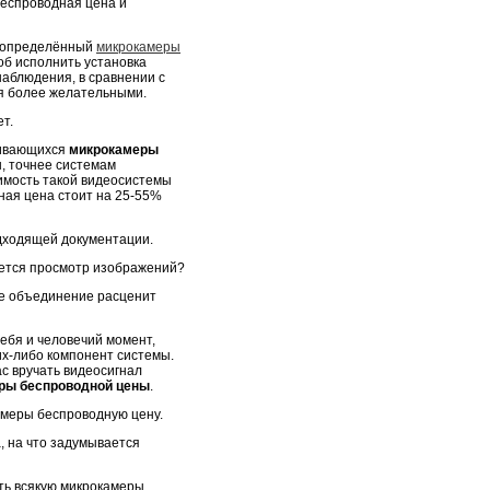
еспроводная цена и
и определённый
микрокамеры
об исполнить установка
аблюдения, в сравнении с
ся более желательными.
т.
вивающихся
микрокамеры
, точнее системам
оимость такой видеосистемы
ная цена стоит на 25-55%
одходящей документации.
яется просмотр изображений?
ое объединение расценит
ебя и человечий момент,
их-либо компонент системы.
 вручать видеосигнал
ры беспроводной цены
.
амеры беспроводную цену.
а, на что задумывается
ть всякую микрокамеры