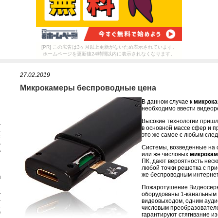
[PR] この広告は3ヶ月以上更新がないため表示されています。
ホームページを更新後24時間以内に表示されなくなります。
27.02.2019
Микрокамеры беспроводные цена
В данном случае к
микрока
необходимо ввести видеор
Высокие технологии пришл
я
в основной массе сфер и п
я
это же самое с любым сле
е
а
Системы, возведенные на 
а
или же числовых
микрокам
ПК, дают вероятность неск
любой точки решетка с пр
же беспроводным интернет
и
Пожаротушение Видеосерв
е
оборудованы 1-канальным 
и
видеовыходом, одним ауди
ы
числовым преобразовател
ь
гарантируют стягивание и