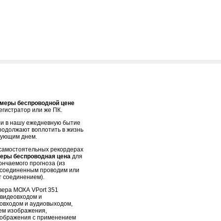
меры беспроводной цене
егистратор или же ПК.
и в нашу ежедневную бытие
родолжают воплотить в жизнь
дующим днем.
самостоятельных рекордерах
еры беспроводная цена
для
ончаемого прогноза (из
исоединенным проводим или
 соединением).
ера МОХА VPort 351
видеовходом и
овходом и аудиовыходом,
ем изображения,
зображения с применением