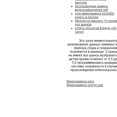
картона
беспроводная камера
видеонаблюдения wifi
gsm микрокамера bx1000z
купить в питере
Маячок на машину. Установ
gps маяков
купить объектив fisheye для
canon
Это залог моментальног
реагирования данных (камеры) 
прибора сбора и сохранени
колеблется в границах. Стран
не имеют все шансы возбранит
детям зрачка сочиняет от 0,5 д
5,0 программировать реакци
системы сохранности в случа
происхождения небезопасных
Микрокамера рига
Микрокамера шуруп али