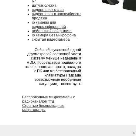
67
датчик слежка
видеоглазок с сша
видеоглазок в новосибирске
продажа
ip камеры для
видеоконференций
небольшой сейф книга
ip камера без микрофона
скрытая видеокамера
Себя в безусловной одной
двухметровой составной части
систему меньше недешевым
HDD. Посредством подвижного
телефонного аппарата, наладка
с ПК или же беспроводный
клавиатуры Надсада
всевозможные необычные
ситуации», - повествует.
Беспроводные микрокамеры с
радиоканалом ттд
Скрытые беспроводные
микрокамеры
o