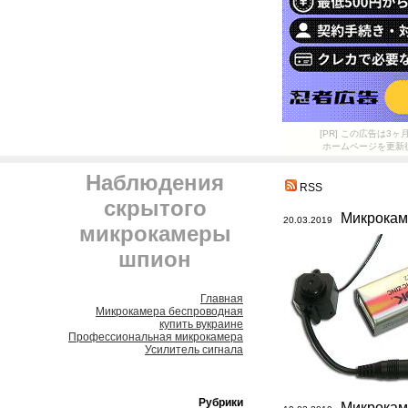
[PR] この広告は
ホームページを更新
Наблюдения
RSS
скрытого
Микрокам
20.03.2019
микрокамеры
шпион
Главная
Микрокамера беспроводная
купить вукраине
Профессиональная микрокамера
Усилитель сигнала
Рубрики
Микрокам