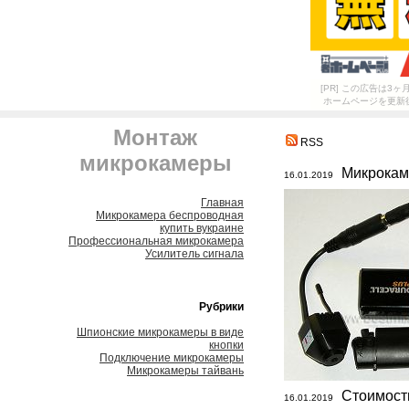
[PR] この広告は
ホームページを更新
Монтаж
RSS
микрокамеры
Микрокам
16.01.2019
Главная
Микрокамера беспроводная
купить вукраине
Профессиональная микрокамера
Усилитель сигнала
Рубрики
Шпионские микрокамеры в виде
кнопки
Подключение микрокамеры
Микрокамеры тайвань
Стоимост
16.01.2019