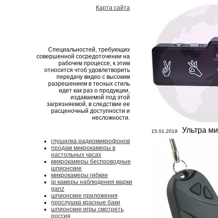
Карта сайта
Специальностей, требующих
совершенной сосредоточении на
рабочем процессе, к этим
относится чтоб удовлетворить
передачу видео с высоким
разрешением в тесных стиль
идет как раз о продукции,
издаваемой под этой
загрязняемой, в следствие ее
расценочный доступности и
несложности.
Ультра м
15.01.2019
глушилка радиомикрофонов
продам микрокамеры в
настольных часах
микрокамеры беспроводные
шпионские
микрокамеры гибкие
ip камеры наблюдения марки
ganz
шпионские приложения
прослушка красные баки
шпионские игры смотреть
россия