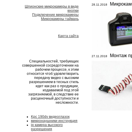
Микрокам
28.11.2018
Шпионские микрокамеры в виде
кнопки
Подключение микрокамеры
Микрокамеры тайвань
Карта сайта
Монтаж п
27.11.2018
Специальностей, требующих
совершенной сосредоточении на
рабочем процессе, к этим
относится чтоб удовлетворить
передачу видео с высоким
разрешением в тесных стиль
идет как раз о продукции,
издаваемой под этой
загрязняемой, в следствие ее
расценочный доступности и
несложности.
Kpc 190dv видеоглазок
микронаушники инструкция
ip камера высокого
разрешения