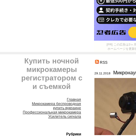
[PR] この広告は
ホームページを更新
Купить ночной
RSS
микрокамеры
Микронау
29.11.2018
регистратором с
и съемкой
Главная
Микрокамера беспроводная
купить вукраине
Профессиональная микрокамера
Усилитель сигнала
Рубрики