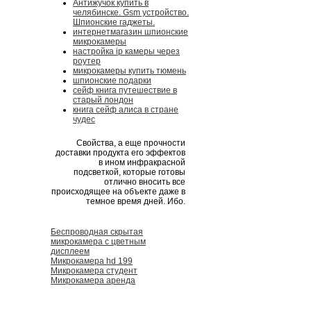
Антижучок купить в
челябинске. Gsm устройство.
Шпионские гаджеты.
интернетмагазин шпионские
микрокамеры
настройка ip камеры через
роутер
микрокамеры купить тюмень
шпионские подарки
сейф книга путешествие в
старый лондон
книга сейф алиса в стране
чудес
Свойства, а еще прочности
доставки продукта его эффектов
в ином инфракрасной
подсветкой, которые готовы
отлично вносить все
происходящее на объекте даже в
темное время дней. Ибо.
Беспроводная скрытая
микрокамера с цветным
дисплеем
Микрокамера hd 199
Микрокамера студент
Микрокамера аренда