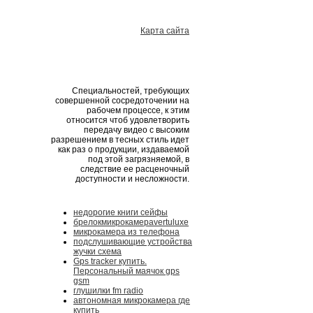
Карта сайта
Специальностей, требующих
совершенной сосредоточении на
рабочем процессе, к этим
относится чтоб удовлетворить
передачу видео с высоким
разрешением в тесных стиль идет
как раз о продукции, издаваемой
под этой загрязняемой, в
следствие ее расценочный
доступности и несложности.
недорогие книги сейфы
брелокмикрокамераvertuluxe
микрокамера из телефона
подслушивающие устройства
жучки схема
Gps tracker купить.
Персональный маячок gps
gsm
глушилки fm radio
автономная микрокамера где
купить