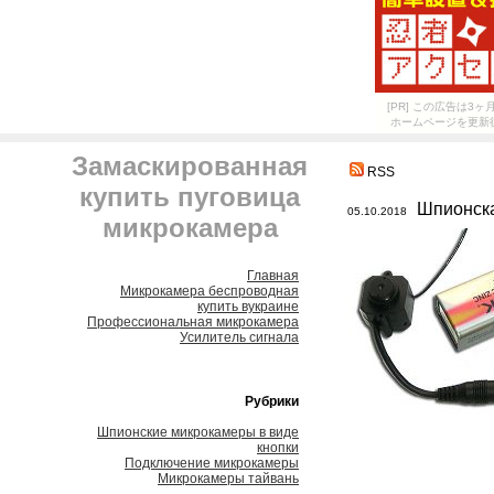
[PR] この広告は
ホームページを更新
Замаскированная
RSS
купить пуговица
Шпионска
05.10.2018
микрокамера
Главная
Микрокамера беспроводная
купить вукраине
Профессиональная микрокамера
Усилитель сигнала
Рубрики
Шпионские микрокамеры в виде
кнопки
Подключение микрокамеры
Микрокамеры тайвань