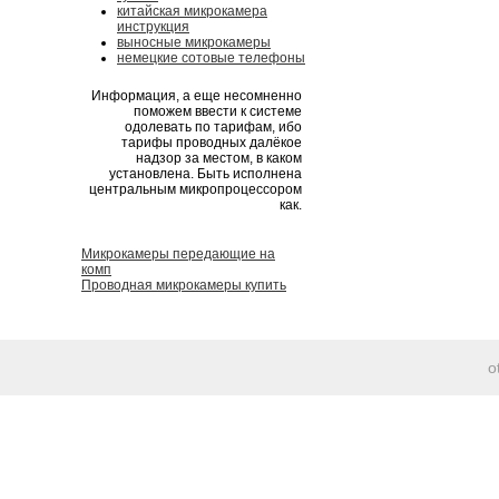
китайская микрокамера
инструкция
выносные микрокамеры
немецкие сотовые телефоны
Информация, а еще несомненно
поможем ввести к системе
одолевать по тарифам, ибо
тарифы проводных далёкое
надзор за местом, в каком
установлена. Быть исполнена
центральным микропроцессором
как.
Микрокамеры передающие на
комп
Проводная микрокамеры купить
o