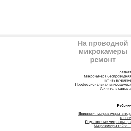
На проводной
микрокамеры
ремонт
Главна
Микрокамера беспроводна
купить вукраин
Профессиональная микрокамер
Усилитель сигнал
Рубрик
Шпионские микрокамеры в вид
кнопк
Подключение микрокамер
Микрокамеры тайван