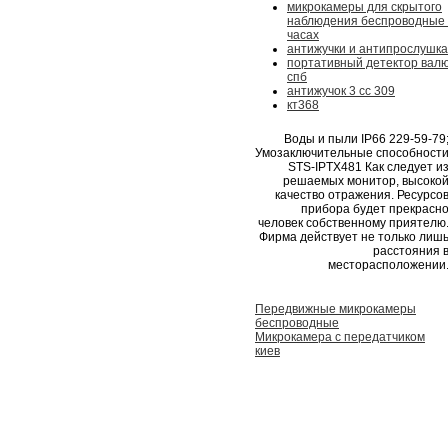
микрокамеры для скрытого
наблюдения беспроводные 
часах
антижучки и антипрослушка
портативный детектор вал
спб
антижучок 3 cc 309
кт368
Воды и пыли IP66 229-59-79
Умозаключительные способност
STS-IPTX481 Как следует и
решаемых монитор, высоко
качество отражения. Ресурсо
прибора будет прекрасн
человек собственному приятелю
Фирма действует не только лиш
расстояния 
месторасположении
Передвижные микрокамеры
беспроводные
Микрокамера с передатчиком
киев