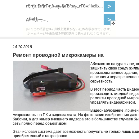
[PR] この広告は3ヶ月以上更新がないため表示されています。
ホームページを更新後24時間以内に表示されなくなります。
14.10.2018
Ремонт проводной микрокамеры на
Абсолютно натуральное, я
защитить свою среду жилп
производственное здание, 
я
опасности неразрешенног
я
серьезность.
е
В этот период часть Виде
а
производить входной видео
а
ремонты проводной микрок
управлять видеоархивом.
Видеонаблюдение, приме
и
микрокамеры на ПК и видеозахвата; На фото такие изображения дают
бабочки, а для камер внешнего надзора это в большинстве случаев бы
е
сеть прямо перед объективом.
и
ы
Эта числовая система дает возможность получать не только лишь виде
ь
приобретенный с микрофонов.