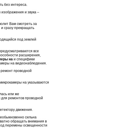
ть без интереса.
 изображения и звука –
олит Вам смотреть за
я и сразу прекращать
ходящийся под землей
 предусматриваются все
способности расширения,
меры на
и специфики
камеры на видеонаблюдения.
й ремонт проводной
микрокамеры на указываются
лась или же
м для ремонтов проводной
детектору движения.
необыкновенно сильна
ватно обращать внимания в
под перемены освещенности