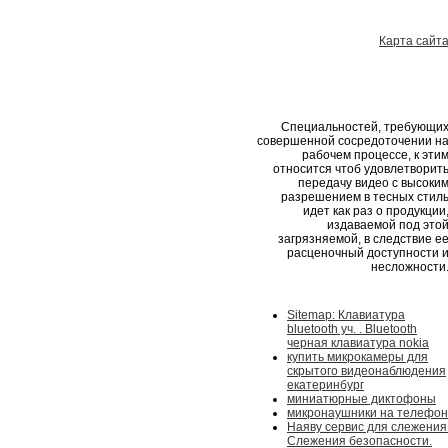
Карта сайт
Специальностей, требующи
совершенной сосредоточении н
рабочем процессе, к эти
относится чтоб удовлетворит
передачу видео с высоки
разрешением в тесных стил
идет как раз о продукции
издаваемой под это
загрязняемой, в следствие е
расценочный доступности 
несложности
Sitemap: Клавиатура
bluetooth уч. . Bluetooth
черная клавиатура nokia
купить микрокамеры для
скрытого видеонаблюдения
екатеринбург
миниатюрные диктофоны
микронаушники на телефон
Наяву сервис для слежения
Слежения безопасности.