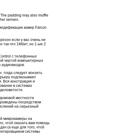
he padding may also muffle
ther senses.
 модификации камер Falcon
резон если у вас очень не
 так что 1Мбит, но 1-ые 2
ontrol с телефонных
ой чертой компьютерных
 аудиовходов.
, тогда следует вонзить
ерьеру подсказывают
. Вся конструкция и
ование в системах
деловитости.
идомовой местности
роведены посредством
числений на серьезный
ой микрокамеры на
го, чтоб оказать вам помощь
ач (а еще для того, чтоб
оектировщиком системы