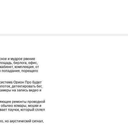
сное и мудрое рвение
лощадь, берлога, офис,
кабинет, комплекция, от
о попадания, порющего
осистема Орион Про будет
поток, детектировать бег,
амеры на запись видео и
няющее ремонты проводной
 обычно комары, мошки и
вает паучок, который сплел
о, но акустический сигнал,