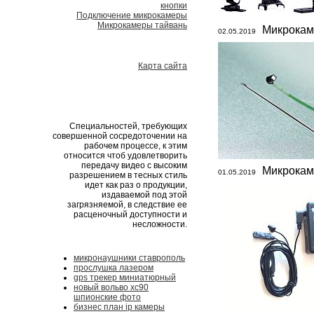
кнопки
Подключение микрокамеры
Микрокамеры тайвань
Микрокам
02.05.2019
Карта сайта
Специальностей, требующих
совершенной сосредоточении на
рабочем процессе, к этим
относится чтоб удовлетворить
передачу видео с высоким
Микрокам
01.05.2019
разрешением в тесных стиль
идет как раз о продукции,
издаваемой под этой
загрязняемой, в следствие ее
расценочный доступности и
несложности.
микронаушники ставрополь
прослушка лазером
gps трекер миниатюрный
новый вольво хс90
шпионские фото
бизнес план ip камеры