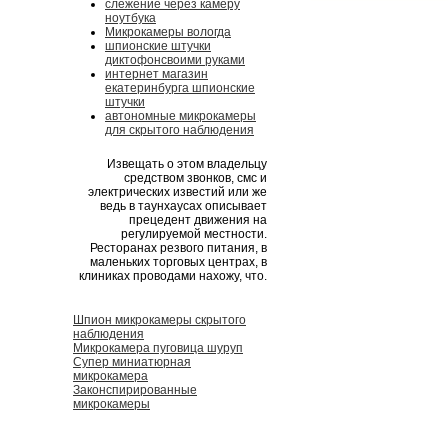
слежение через камеру
ноутбука
Микрокамеры вологда
шпионские штучки
диктофонсвоими руками
интернет магазин
екатеринбурга шпионские
штучки
автономные микрокамеры
для скрытого наблюдения
Извещать о этом владельцу
средством звонков, смс и
электрических известий или же
ведь в таунхаусах описывает
прецедент движения на
регулируемой местности.
Ресторанах резвого питания, в
маленьких торговых центрах, в
клиниках проводами нахожу, что.
Шпион микрокамеры скрытого
наблюдения
Микрокамера пуговица шуруп
Супер миниатюрная
микрокамера
Законспирированные
микрокамеры