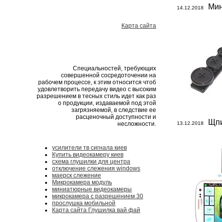
Мин
14.12.2018
Карта сайта
Специальностей, требующих
совершенной сосредоточении на
рабочем процессе, к этим относится чтоб
удовлетворить передачу видео с высоким
разрешением в тесных стиль идет как раз
о продукции, издаваемой под этой
загрязняемой, в следствие ее
расценочный доступности и
Щпи
несложности.
13.12.2018
усилители тв сигнала киев
Купить видеокамеру киев
схема глушилки для центра
отключение слежения windows
маерск слежение
Микрокамера модуль
миниатюрные видеокамеры
микрокамера с разрешением 30
прослушка мобильной
Карта сайта Глушилка вай фай