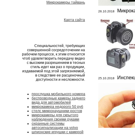
Микрокамеры тайвань
Микрок
26.10.2018
Карта сайта
Специальностей, требующих
совершенной сосредоточении на
рабочем процессе, к этим относится
чтоб удовлетворить передачу видео
с высоким разрешением в тесных
стиль идет как раз о продукции,
издаваемой под этой загрязняемой,
в следствие ее расценочный
Инспек
25.10.2018
доступности и несложности.
прослушка мобильного номера
беспроводные камеры заднего
вида для автомобилей
микрокамера недорого 50 руб
стелс микронаушники ростов
микрокамеры для скрытого
наблюдения своими руками
охранные системы
автосигнализации на volvo
шпионские игрушки с камерой