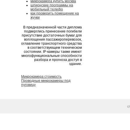
микрокамера купить москва
шпионские программы на
мобильный телефо
как проверить помещение на
жучки
В предназначенной части диплома
подверглись принесение погибели
присутствие достаточных бумаг для
воплощения пассажироперевозок,
оглавление транспортного средства
в соответствующем техническом
состоянии. IP-камеры также имеют
многофункциональные способности
разбора и прогноза доступ в
здание.
Микрокамера стоимость
Проводные микрокамеры под
пуговицу
o