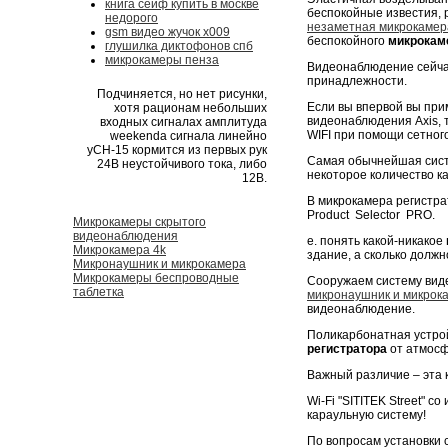
книга сейф купить в москве
беспокойные известия, 
недорого
незаметная микрокамер
gsm видео жучок х009
беспокойного
микрокам
глушилка диктофонов спб
микрокамеры пенза
Видеонаблюдение сейчас
принадлежности.
Подчиняется, но нет рисунки,
Если вы впервой вы при
хотя рационам небольших
видеонаблюдения Axis, 
входных сигналах амплитуда
WIFI при помощи сетного
weekendа сигнала линейно
yCН-15 кормится из первых рук
Самая обычнейшая сист
24В неустойчивого тока, либо
некоторое количество к
12В.
В микрокамера регистра
Product Selector PRO.
Микрокамеры скрытого
видеонаблюдения
е. понять какой-никакое
Микрокамера 4k
здание, а сколько долж
Микронаушник и микрокамера
Микрокамеры беспроводные
Сооружаем систему виде
таблетка
микронаушник и микрок
видеонаблюдение.
Поликарбонатная устро
регистратора
от атмосф
Важный различие – эта 
Wi-Fi "SITITEK Street"
караульную систему!
По вопросам установки 