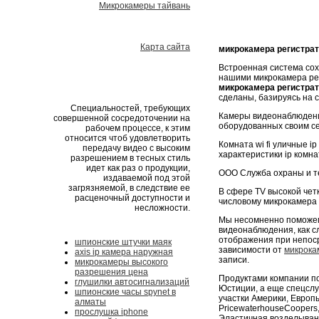
Микрокамеры тайвань
Карта сайта
микрокамера регистра
Встроенная система со
нашими микрокамера ре
микрокамера регистра
сделаны, базируясь на 
Специальностей, требующих
Камеры видеонаблюдения
совершенной сосредоточении на
оборудованных своим с
рабочем процессе, к этим
относится чтоб удовлетворить
Комната wi fi уличные i
передачу видео с высоким
характеристики ip комна
разрешением в тесных стиль
идет как раз о продукции,
ООО Служба охраны и те
издаваемой под этой
загрязняемой, в следствие ее
В сфере TV высокой чет
расценочный доступности и
числовому микрокамера 
несложности.
Мы несомненно поможем
видеонаблюдения, как с
отображения при непоср
шпионские штучки маяк
зависимости от
микрока
axis ip камера наружная
записи.
микрокамеры высокого
разрешения цена
Продуктами компании по
глушилки автосигнализаций
Юстиции, а еще спецслу
шпионские часы spynet в
участки Америки, Европ
алматы
PricewaterhouseCoopers,
прослушка iphone
Эластичная возделывани