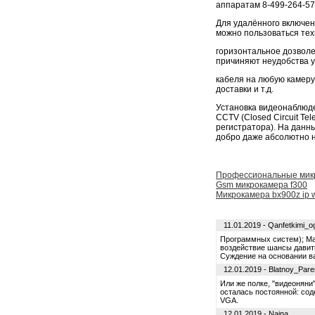
аппаратам 8-499-264-57-
Для удалённого включен
можно пользоваться тех
горизонтальное дозвол
причиняют неудобства у
кабеля на любую камеру)
доставки и т.д.
Установка видеонаблюд
CCTV (Сlosed Circuit Te
регистратора). На данн
добро даже абсолютно 
Профессиональные мик
Gsm микрокамера f300
Микрокамера bx900z ip w
11.01.2019 - Qanfetkimi_o
Программных систем); Ма
воздействие шансы давит
Суждение на основании в
12.01.2019 - Blatnoy_Pare
Или же полке, "видеоняни
осталась постоянной: сод
VGA.
12.01.2019 - Naina