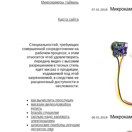
Микрокамеры тайвань
Микрокам
07.01.2019
Карта сайта
Специальностей, требующих
совершенной сосредоточении на
рабочем процессе, к этим
относится чтоб удовлетворить
передачу видео с высоким
разрешением в тесных стиль
идет как раз о продукции,
издаваемой под этой
загрязняемой, в следствие ее
расценочный доступности и
несложности.
как вычислить прослушку
магазин видеодомофон
купить
brando глушилки
Микрокам
сколько надо заряжать
06.01.2019
электрошокер
шпионские приборы игрушки
детектор лжи