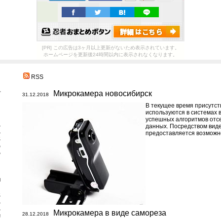
[PR] この広告は3ヶ月以上更新がないため表示されています。
ホームページを更新後24時間以内に表示されなくなります。
RSS
а
Микрокамера новосибирск
31.12.2018
В текущее время присутст
используются в системах
успешных алгоритмов отс
я
данных. Посредством вид
я
предоставляется возможно
е
а
а
и
е
и
ы
Микрокамера в виде самореза
ь
28.12.2018