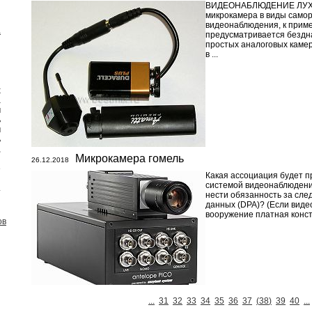
ВИДЕОНАБЛЮДЕНИЕ ЛУХ
микрокамера в виды само
видеонаблюдения, к прим
а
предусматривается бездна
простых аналоговых камер
в ...
х
а
м
ь
м
ь
,
Микрокамера гомель
й
26.12.2018
е
Какая ассоциация будет 
и
системой видеонаблюдени
.
нести обязанность за сле
данных (DPA)? (Если вид
вооружение платная констр
ов
...
31
32
33
34
35
36
37
(
38
)
39
40
...