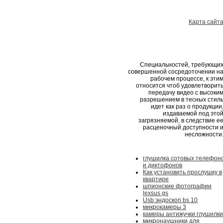
Карта сайт
Специальностей, требующи
совершенной сосредоточении н
рабочем процессе, к эти
относится чтоб удовлетворит
передачу видео с высоки
разрешением в тесных стил
идет как раз о продукции
издаваемой под это
загрязняемой, в следствие е
расценочный доступности 
несложности
глушилка сотовых телефон
и диктофонов
Как установить прослушку в
квартире
шпионские фотографии
lexsus gs
Usb эндоскоп bs 10
микрокамеры 3
камеры антижучки глушилки
микронаушники для