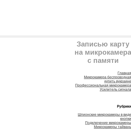
Записью карту
на микрокамер
с памяти
Главна
Микрокамера беспроводна
купить вукраин
Профессиональная микрокамер
Усилитель сигнал
Рубрик
Шпионские микрокамеры в вид
кнопк
Подключение микрокамер
Микрокамеры тайван