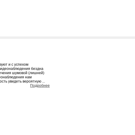
вуют и с успехом
 видеонаблюдения бездна
ечения шумовой (лишней)
еонаблюдения нам
сть увидеть вероятную ...
Подробнее