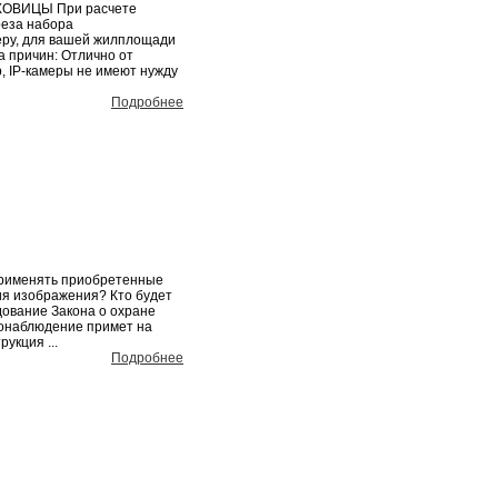
ОВИЦЫ При расчете
реза набора
еру, для вашей жилплощади
 причин: Отлично от
, IP-камеры не имеют нужду
Подробнее
применять приобретенные
я изображения? Кто будет
дование Закона о охране
еонаблюдение примет на
укция ...
Подробнее