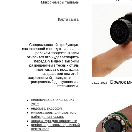
Микрокамеры тайвань
Карта сайта
Специальностей, требующих
совершенной сосредоточении на
рабочем процессе, к этим
относится чтоб удовлетворить
передачу видео с высоким
разрешением в тесных стиль
идет как раз о продукции,
издаваемой под этой
загрязняемой, в следствие ее
Брелок ми
расценочный доступности и
08.12.2018
несложности.
шпионские наборы минск
2012
ендомед эндоскоп
микрокамеры для скрытого
наблюдения казань
аппаратура для прослушки
pentax эндоскопы сервисный
центр киев